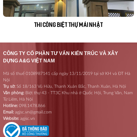
THI CÔNG BIỆT THỰ MÁI NHẬT
CÔNG TY CỔ PHẦN TƯ VẤN KIẾN TRÚC VÀ XÂY
DỰNG A&G VIỆT NAM
Mã số thuế 0108987141 cấp ngày 13/11/2019 tại sở KH và ĐT Hà
Nội
Trụ sở:
Số 18/163 Vũ Hữu, Thanh Xuân Bắc, Thanh Xuân, Hà Nội
Văn phòng:
Biệt thự 43 - TT3C Khu nhà ở Quốc Hội, Trung Văn, Nam
Từ Liêm, Hà Nội
Hotline:
098.1478.866
Email:
agjsc.vn@gmail.com
Website:
agjsc.vn