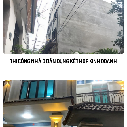
THI CÔNG NHÀ Ở DÂN DỤNG KẾT HỢP KINH DOANH