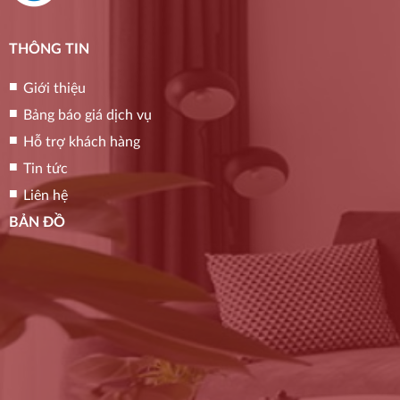
THÔNG TIN
Giới thiệu
Bảng báo giá dịch vụ
Hỗ trợ khách hàng
Tin tức
Liên hệ
BẢN ĐỒ