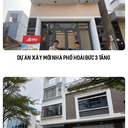
DỰ ÁN XÂY MỚI NHÀ PHỐ HOÀI ĐỨC 3 TẦNG