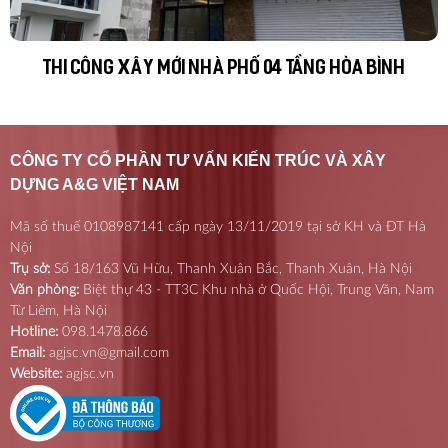
THI CÔNG XÂY MỚI NHÀ PHỐ 04 TẦNG HÒA BÌNH
CÔNG TY CỔ PHẦN TƯ VẤN KIẾN TRÚC VÀ XÂY
DỰNG A&G VIỆT NAM
Mã số thuế 0108987141 cấp ngày 13/11/2019 tại sở KH và ĐT Hà
Nội
Trụ sở:
Số 18/163 Vũ Hữu, Thanh Xuân Bắc, Thanh Xuân, Hà Nội
Văn phòng:
Biệt thự 43 - TT3C Khu nhà ở Quốc Hội, Trung Văn, Nam
Từ Liêm, Hà Nội
Hotline:
098.1478.866
Email:
agjsc.vn@gmail.com
Website:
agjsc.vn