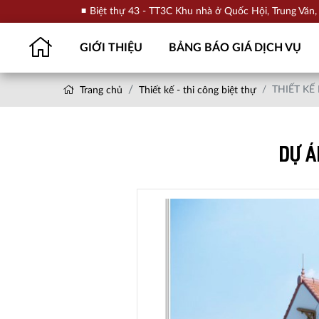
Biệt thự 43 - TT3C Khu nhà ở Quốc Hội, Trung Văn
GIỚI THIỆU
BẢNG BÁO GIÁ DỊCH VỤ
THIẾT KẾ
Trang chủ
Thiết kế - thi công biệt thự
DỰ Á