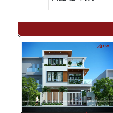
hong
Dự án:
Thiết kế thi công biệt thự mái thái
Chủ đầu tư:
Anh Linh
i Đức -
Địa điểm:
Từ Liêm - HN
Diện tích:
285 m2
Số tầng:
3 tầng
Phong cách:
Tân Cổ Điển
Kiểu nhà:
Biệt thự 3 tầng mái Thái