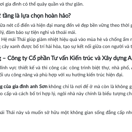
ơi gia đình có thể quây quần và thư giãn.
2 tầng là lựa chọn hoàn hảo?
iữa nét cổ điển và hiện đại mang đến vẻ đẹp bền vững theo thời g
 lý, đảm bảo sự tiện nghi và thoải mái.
: Hệ mái Thái giúp giảm nhiệt hiệu quả vào mùa hè và chống ẩm
 cây xanh được bố trí hài hòa, tạo sự kết nối giữa con người và 
ông – Công ty Cổ phần Tư vấn Kiến trúc và Xây dựng
lĩnh vực thiết kế và thi công các công trình biệt thự, nhà ph
i ưu công năng và phù hợp với xu hướng kiến trúc hiện đại.
ng của gia đình anh Sơn
không chỉ là nơi để ở mà còn là không g
 cao cấp và cách bố trí hợp lý, ngôi nhà này chính là biểu tượng c
ái Thái này và muốn sở hữu một không gian sống đẳng cấp như