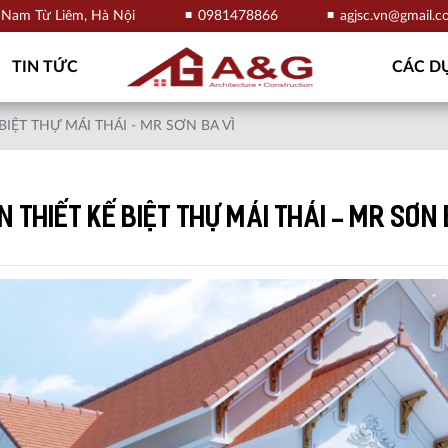
, Nam Từ Liêm, Hà Nội
0981478866
agjsc.vn@gmail.
TIN TỨC
CÁC DỰ
 BIỆT THỰ MÁI THÁI - MR SƠN BA VÌ
N THIẾT KẾ BIỆT THỰ MÁI THÁI - MR SƠN 