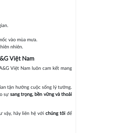
ian.
 mốc vào mùa mưa.
thiên nhiên.
 A&G Việt Nam
ố, A&G Việt Nam luôn cam kết mang
ian tận hưởng cuộc sống lý tưởng.
ho sự
sang trọng, bền vững và thoải
 vậy, hãy liên hệ với
chúng tôi
để