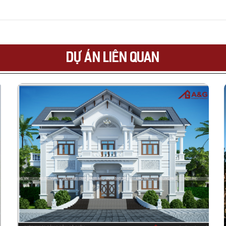
DỰ ÁN LIÊN QUAN
BIỆT THỰ HIỆN ĐẠI 3 TẦNG - KHÔNG GIAN SỐNG
SANG TRỌNG TẠI HOÀI ĐỨC
✨
Dự án:
Thiết kế biệt thự hiện đại
📍
Địa điểm:
Hoài Đức - Hà Nội
👨‍💼
Chủ đầu tư:
Gia đình anh Tú
📏
Diện tích thiết kế:
450m² sàn
🏗
Năm thực hiện:
2021
🏢
Đơn vị thực hiện:
Công ty CP Tư vấn Kiến trúc & Xây
dựng A&G Việt Nam