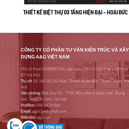
Năm thực hiện
2021
THIẾT KẾ BIỆT THỰ 03 TẦNG HIỆN ĐẠI - HOÀI ĐỨC
CÔNG TY CỔ PHẦN TƯ VẤN KIẾN TRÚC VÀ XÂY
DỰNG A&G VIỆT NAM
Mã số thuế 0108987141 cấp ngày 13/11/2019 tại sở KH và
ĐT Hà Nội
Trụ sở:
Số 18/163 Vũ Hữu, Thanh Xuân Bắc, Thanh Xuân, Hà
Nội
Văn phòng:
Biệt thự 43 - TT3C Khu nhà ở Quốc Hội, Trung
Văn, Nam Từ Liêm, Hà Nội
Hotline:
098.1478.866
Email:
agjsc.vn@gmail.com
Website:
agjsc.vn