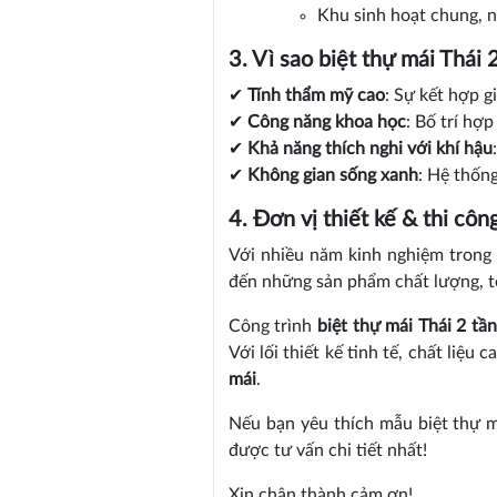
Khu sinh hoạt chung, n
3. Vì sao biệt thự mái Thái 
✔
Tính thẩm mỹ cao
: Sự kết hợp g
✔
Công năng khoa học
: Bố trí hợp
✔
Khả năng thích nghi với khí hậu
✔
Không gian sống xanh
: Hệ thống
4. Đơn vị thiết kế & thi c
Với nhiều năm kinh nghiệm trong 
đến những sản phẩm chất lượng, tố
Công trình
biệt thự mái Thái 2 tầ
Với lối thiết kế tinh tế, chất liệu
mái
.
Nếu bạn yêu thích mẫu biệt thự m
được tư vấn chi tiết nhất!
Xin chân thành cảm ơn!