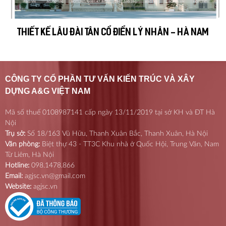
THIẾT KẾ LÂU ĐÀI TÂN CỔ ĐIỂN Lý Nhân - Hà Nam
CÔNG TY CỔ PHẦN TƯ VẤN KIẾN TRÚC VÀ XÂY
DỰNG A&G VIỆT NAM
Mã số thuế 0108987141 cấp ngày 13/11/2019 tại sở KH và ĐT Hà
Nội
Trụ sở:
Số 18/163 Vũ Hữu, Thanh Xuân Bắc, Thanh Xuân, Hà Nội
Văn phòng:
Biệt thự 43 - TT3C Khu nhà ở Quốc Hội, Trung Văn, Nam
Từ Liêm, Hà Nội
Hotline:
098.1478.866
Email:
agjsc.vn@gmail.com
Website:
agjsc.vn