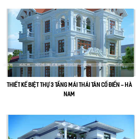
THIẾT KẾ BIỆT THỰ 3 TẦNG MÁI THÁI TÂN CỔ ĐIỂN - HÀ
NAM