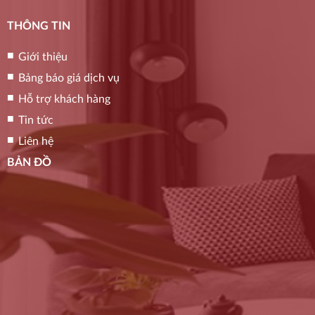
THÔNG TIN
Giới thiệu
Bảng báo giá dịch vụ
Hỗ trợ khách hàng
Tin tức
Liên hệ
BẢN ĐỒ