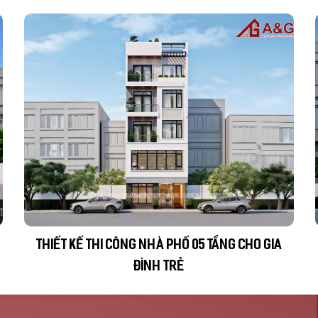
iện
Dự án: Thiết kế thi công nhà lô phố
Địa điểm: Giảng Võ - Ba Đình - HN
Chủ đầu tư: Bác Chi
2
Diện tích : 250 m
Năm thực hiện 2023
THIẾT KẾ THI CÔNG NHÀ PHỐ 05 TẦNG CHO GIA
ĐÌNH TRẺ