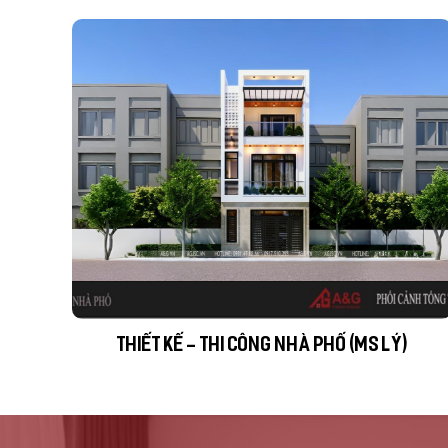
Dự án: Thiết kế thi công nhà phố theo phong cách h
đại
Địa điểm: Lai Xá- Hoài Đức - HN
Chủ đầu tư: Gia đình chú Sơn
Diện tích: 450 m2
Năm thực hiện 2022
THIẾT KẾ - THI CÔNG NHÀ PHỐ (MS LÝ)