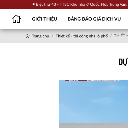
Biệt thự 43 - TT3C Khu nhà ở Quốc Hội, Trung Văn
GIỚI THIỆU
BẢNG BÁO GIÁ DỊCH VỤ
THIẾT 
Trang chủ
Thiết kế - thi công nhà lô phố
DỰ