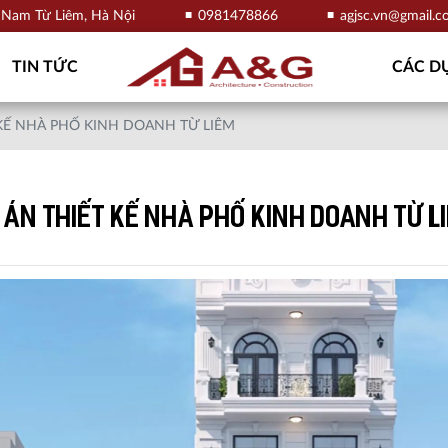
, Nam Từ Liêm, Hà Nội
0981478866
agjsc.vn@gmail.
TIN TỨC
CÁC DỰ
KẾ NHÀ PHỐ KINH DOANH TỪ LIÊM
 ÁN THIẾT KẾ NHÀ PHỐ KINH DOANH TỪ L