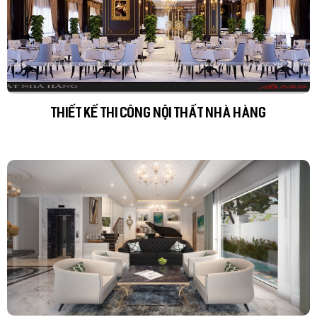
THIẾT KẾ THI CÔNG NỘI THẤT NHÀ HÀNG