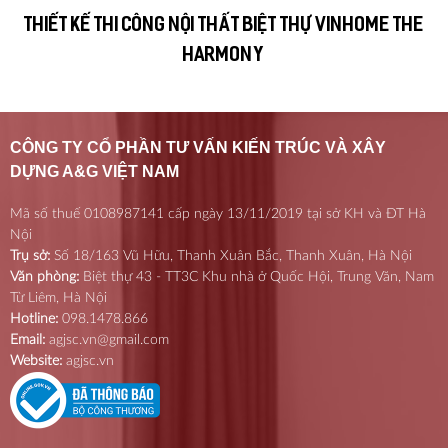
THIẾT KẾ THI CÔNG NỘI THẤT BIỆT THỰ VINHOME THE
HARMONY
CÔNG TY CỔ PHẦN TƯ VẤN KIẾN TRÚC VÀ XÂY
DỰNG A&G VIỆT NAM
Mã số thuế 0108987141 cấp ngày 13/11/2019 tại sở KH và ĐT Hà
Nội
Trụ sở:
Số 18/163 Vũ Hữu, Thanh Xuân Bắc, Thanh Xuân, Hà Nội
Văn phòng:
Biệt thự 43 - TT3C Khu nhà ở Quốc Hội, Trung Văn, Nam
Từ Liêm, Hà Nội
Hotline:
098.1478.866
Email:
agjsc.vn@gmail.com
Website:
agjsc.vn