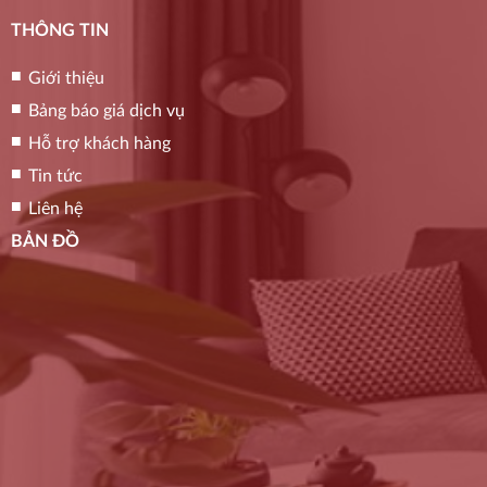
THÔNG TIN
Giới thiệu
Bảng báo giá dịch vụ
Hỗ trợ khách hàng
Tin tức
Liên hệ
BẢN ĐỒ