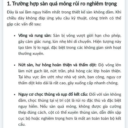
1. Trường hợp sàn quá mỏng rủi ro nghiêm trọng
Đây là sai lầm nguy hiểm nhất trong thiết kế sàn không dầm. Khi
chiều dày không đáp ứng yêu cầu kỹ thuật, công trình có thể
gặp các vấn đề sau:
Võng và rung sàn:
Sàn bị võng vượt giới hạn cho phép,
gây cảm giác rung, lún nhẹ khi di chuyển. Hiện tượng này
tạo tâm lý lo ngại, đặc biệt trong các không gian sinh hoạt
thường xuyên.
Nứt sàn, hư hỏng hoàn thiện và thấm dột:
Độ võng lớn
làm nứt gạch lát, nứt trần, phá hỏng các lớp hoàn thiện.
Tại khu vực ẩm ướt như nhà vệ sinh, ban công, nguy cơ
thấm dột kéo dài là rất cao, gây xuống cấp nhanh chóng.
Nguy cơ chọc thủng và sụp đổ kết cấu:
Đối với sàn không
dầm, chọc thủng tại vị trí cột là rủi ro đặc thù và đặc biệt
nguy hiểm. Nếu sàn quá mỏng, không được gia cường
thép đúng cách, cột có thể xuyên thủng sàn, dẫn đến sập
cục bộ hoặc nghiêm trọng hơn là mất an toàn toàn bộ kết
cấu.