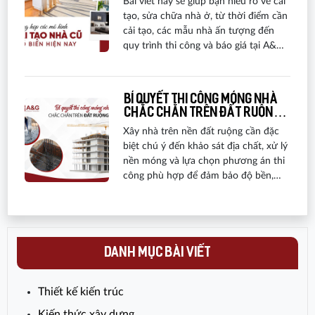
Bài viết này sẽ giúp bạn hiểu rõ về cải
hạng mục chính trong gói xây dựng
tạo, sửa chữa nhà ở, từ thời điểm cần
trọn gói.
cải tạo, các mẫu nhà ấn tượng đến
quy trình thi công và báo giá tại A&G
Việt Nam. Nếu bạn muốn biến ngôi
nhà cũ thành không gian sống mới
tiện nghi hơn, đừng bỏ lỡ những
Bí quyết thi công móng nhà
thông tin hữu ích trong bài viết này!
chắc chắn trên đất ruộng
yếu
Xây nhà trên nền đất ruộng cần đặc
biệt chú ý đến khảo sát địa chất, xử lý
nền móng và lựa chọn phương án thi
công phù hợp để đảm bảo độ bền,
hạn chế sụt lún và nứt công trình.
Cùng A&G Việt Nam tìm hiểu những
lưu ý quan trọng, kinh nghiệm thi
công và giải pháp làm móng hiệu quả
khi xây nhà trên nền đất yếu.
DANH MỤC BÀI VIẾT
Thiết kế kiến trúc
Kiến thức xây dựng