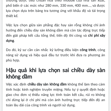
thường được tiêu chuẩn hóa theo module của nhà sản xuất,
phổ biến ở các mức như 280 mm, 330 mm, 400 mm…, và được
lựa chọn dựa trên bảng tra tương ứng với khẩu độ và tải trọng
thiết kế.
Việc lựa chọn giữa sàn phẳng đặc hay sàn rỗng không chỉ ảnh
hưởng đến chiều dày sàn không dầm mà còn tác động trực tiếp
đến giải pháp kết cấu tổng thể, tiến độ thi công và
chi phí xây
dựng
.
Do đó, kỹ sư cần cân nhắc kỹ lưỡng điều kiện
công trình
, công
năng sử dụng và hiệu quả đầu tư trước khi đưa ra phương án
phù hợp.
Hậu quả khi lựa chọn sai chiều dày sàn
không dầm
Việc xác định
chiều dày sàn không dầm
không thể làm theo cảm
tính hoặc kinh nghiệm truyền miệng. Nếu tự ý quyết định hoặc
giao cho đơn vị thiếu năng lực tính toán kết cấu, rủi ro không
chỉ dừng lại ở chi phí mà còn ảnh hưởng trực tiếp đến độ an
toàn lâu dài của công trình và người sử dụng.