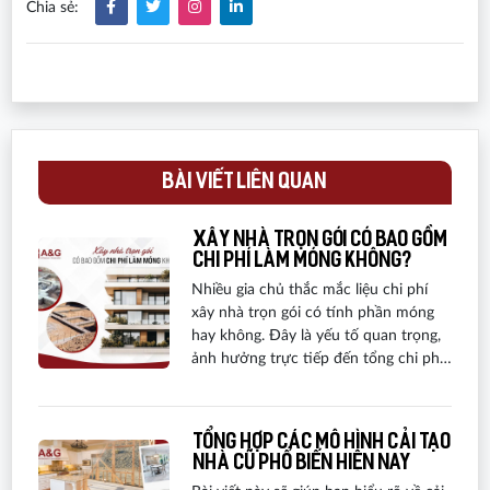
Chia sẻ:
BÀI VIẾT LIÊN QUAN
Xây nhà trọn gói có bao gồm
chi phí làm móng không?
Nhiều gia chủ thắc mắc liệu chi phí
xây nhà trọn gói có tính phần móng
hay không. Đây là yếu tố quan trọng,
ảnh hưởng trực tiếp đến tổng chi phí
và sự minh bạch trong hợp đồng. Nếu
không được làm rõ từ đầu, rất dễ phát
sinh chi phí ngoài ý muốn. Trong bài
Tổng hợp các mô hình cải tạo
viết này, A&G Việt Nam sẽ giải đáp cụ
nhà cũ phổ biến hiện nay
thể về cách tính phần móng và những