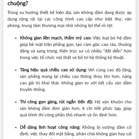
chuộng?
Trong xu hướng thiết kế hiện đại, sàn không dầm đang được áp
dụng rộng rãi tại các công trình cao cấp như biệt thự, văn
phòng, trung tâm thương mại nhờ những lợi thế rõ rệt:
Không gian liền mạch, thẩm mỹ cao:
Việc loại bỏ hệ dầm
giúp bề mặt trần phẳng gọn, tạo cảm giác cao ráo, thoáng
đãng và sang trọng. Kiến trúc sư có nhiều “đất diễn” hơn
trong việc tổ chức nội thất và bố trí hệ thống kỹ thuật.
Tăng hiệu quả chiều cao sử dụng:
Với cùng cao độ tầng,
sàn phẳng mang lại chiều cao thông thủy lớn hơn, nâng
cao giá trị khai thác không gian so với kết cấu sàn dầm
truyền thống.
Thi công gọn gàng, rút ngắn tiến độ:
Hệ ván khuôn cho
sàn không dầm đơn giản hơn, ít chi tiết phức tạp, giúp
quá trình thi công phần thô nhanh và ổn định hơn.
Dễ dàng linh hoạt công năng:
Không bị vướng dầm cố
định, việc thay đổi mặt bằng, phân chia không gian hay cải