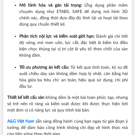
Mô hình hóa và gán tải trọng:
Ứng dụng phần mềm
chuyên dụng như ETABS, SAFE để dựng mô hình 3D
chính xác, đồng thời đưa đầy đủ tĩnh tải và hoạt tải theo
đúng quy chuẩn thiết kế.
Phân tích nội lực và kiểm soát giới hạn:
Đánh giá chi tiết
độ võng, mô men uốn, lực cắt, đặc biệt là kiểm tra điều
kiện chọc thủng tại vị trí cột là yếu tố then chốt của sàn
không dầm.
Tối ưu phương án kết cấu:
Từ kết quả tính toán, kỹ sư đề
xuất chiều dày sàn không dầm hợp lý nhất, cân bằng hài
hòa giữa ba tiêu chí: an toàn, hiệu quả sử dụng, chi phí
đầu tư.
Thiết kế kết cấu sàn
không dầm là một bài toán phức tạp, nhưng
sẽ trở nên rõ ràng và kiểm soát được khi được thực hiện bởi
một đơn vị có năng lực và quy trình bài bản.
A&G Việt Nam
sẵn sàng đồng hành cùng bạn ngay từ giai đoạn ý
tưởng, để đảm bảo công trình không chỉ đẹp về hình thức mà
còn bền vững theo thời gian.