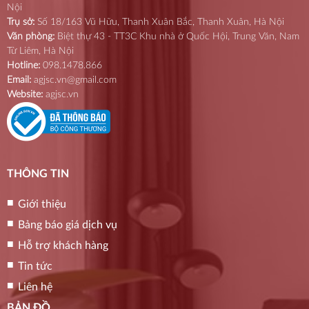
Nội
Trụ sở:
Số 18/163 Vũ Hữu, Thanh Xuân Bắc, Thanh Xuân, Hà Nội
Văn phòng:
Biệt thự 43 - TT3C Khu nhà ở Quốc Hội, Trung Văn, Nam
Từ Liêm, Hà Nội
Hotline:
098.1478.866
Email:
agjsc.vn@gmail.com
Website:
agjsc.vn
THÔNG TIN
Giới thiệu
Bảng báo giá dịch vụ
Hỗ trợ khách hàng
Tin tức
Liên hệ
BẢN ĐỒ