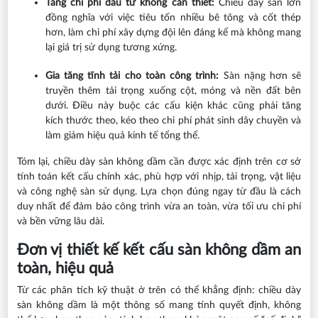
Tăng chi phí đầu tư không cần thiết:
Chiều dày sàn lớn
đồng nghĩa với việc tiêu tốn nhiều bê tông và cốt thép
hơn, làm chi phí xây dựng đội lên đáng kể mà không mang
lại giá trị sử dụng tương xứng.
Gia tăng tĩnh tải cho toàn công trình:
Sàn nặng hơn sẽ
truyền thêm tải trọng xuống cột, móng và nền đất bên
dưới. Điều này buộc các cấu kiện khác cũng phải tăng
kích thước theo, kéo theo chi phí phát sinh dây chuyền và
làm giảm hiệu quả kinh tế tổng thể.
Tóm lại, chiều dày sàn không dầm cần được xác định trên cơ sở
tính toán kết cấu chính xác, phù hợp với nhịp, tải trọng, vật liệu
và công nghệ sàn sử dụng. Lựa chọn đúng ngay từ đầu là cách
duy nhất để đảm bảo công trình vừa an toàn, vừa tối ưu chi phí
và bền vững lâu dài.
Đơn vị thiết kế kết cấu sàn không dầm an
toàn, hiệu quả
Từ các phân tích kỹ thuật ở trên có thể khẳng định: chiều dày
sàn không dầm là một thông số mang tính quyết định, không