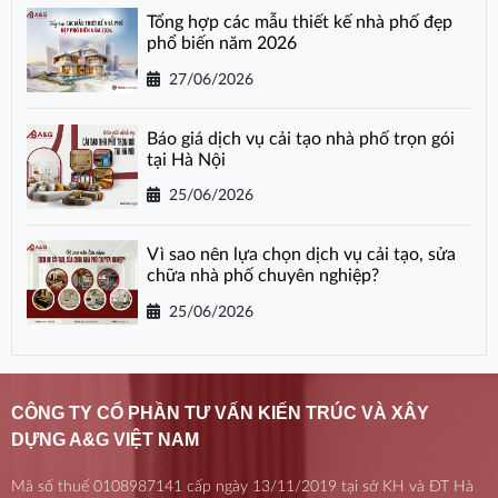
Tổng hợp các mẫu thiết kế nhà phố đẹp
phổ biến năm 2026
27/06/2026
Báo giá dịch vụ cải tạo nhà phố trọn gói
tại Hà Nội
25/06/2026
Vì sao nên lựa chọn dịch vụ cải tạo, sửa
chữa nhà phố chuyên nghiệp?
25/06/2026
CÔNG TY CỔ PHẦN TƯ VẤN KIẾN TRÚC VÀ XÂY
DỰNG A&G VIỆT NAM
Mã số thuế 0108987141 cấp ngày 13/11/2019 tại sở KH và ĐT Hà