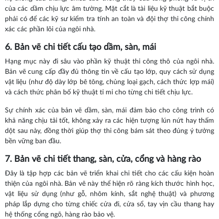
của các dầm chịu lực âm tường. Mặt cắt là tài liệu kỹ thuật bắt buộc
phải có để các kỹ sư kiểm tra tính an toàn và đội thợ thi công chính
xác các phần lõi của ngôi nhà.
6. Bản vẽ chi tiết cấu tạo dầm, sàn, mái
Hạng mục này đi sâu vào phần kỹ thuật thi công thô của ngôi nhà.
Bản vẽ cung cấp đầy đủ thông tin về cấu tạo lớp, quy cách sử dụng
vật liệu (như độ dày lớp bê tông, chủng loại gạch, cách thức lợp mái)
và cách thức phân bố kỹ thuật tỉ mỉ cho từng chi tiết chịu lực.
Sự chính xác của bản vẽ dầm, sàn, mái đảm bảo cho công trình có
khả năng chịu tải tốt, không xảy ra các hiện tượng lún nứt hay thấm
dột sau này, đồng thời giúp thợ thi công bám sát theo đúng ý tưởng
bền vững ban đầu.
7. Bản vẽ chi tiết thang, sàn, cửa, cổng và hàng rào
Đây là tập hợp các bản vẽ triển khai chi tiết cho các cấu kiện hoàn
thiện của ngôi nhà. Bản vẽ này thể hiện rõ ràng kích thước hình học,
vật liệu sử dụng (như gỗ, nhôm kính, sắt nghệ thuật) và phương
pháp lắp dựng cho từng chiếc cửa đi, cửa sổ, tay vịn cầu thang hay
hệ thống cổng ngõ, hàng rào bảo vệ.