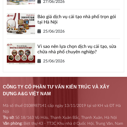
27/06/2026
Báo giá dịch vụ cải tạo nhà phố trọn gói
tại Hà Nội
25/06/2026
Vì sao nên lựa chọn dịch vụ cải tạo, sửa
chữa nhà phố chuyên nghiệp?
25/06/2026
CÔNG TY CỔ PHẦN TƯ VẤN KIẾN TRÚC VÀ XÂY
DỰNG A&G VIỆT NAM
Mã số thuế 0108987141 cấp ngày 13/11/2019 tại sở KH và ĐT Hà
Nội
Trụ sở:
Số 18/163 Vũ Hữu, Thanh Xuân Bắc, Thanh Xuân, Hà Nội
Văn phòng:
Biệt thự 43 - TT3C Khu nhà ở Quốc Hội, Trung Văn, Nam