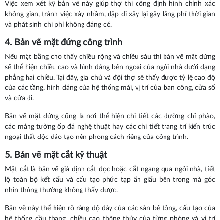
Việc xem xét kỹ bản vẽ này giúp thợ thi công định hình chính xác
không gian, tránh việc xây nhầm, đập đi xây lại gây lãng phí thời gian
và phát sinh chi phí không đáng có.
4. Bản vẽ mặt đứng công trình
Nếu mặt bằng cho thấy chiều rộng và chiều sâu thì bản vẽ mặt đứng
sẽ thể hiện chiều cao và hình dáng bên ngoài của ngôi nhà dưới dạng
phẳng hai chiều. Tại đây, gia chủ và đội thợ sẽ thấy được tỷ lệ cao độ
của các tầng, hình dáng của hệ thống mái, vị trí của ban công, cửa sổ
và cửa đi.
Bản vẽ mặt đứng cũng là nơi thể hiện chi tiết các đường chỉ phào,
các mảng tường ốp đá nghệ thuật hay các chi tiết trang trí kiến trúc
ngoại thất độc đáo tạo nên phong cách riêng của công trình.
5. Bản vẽ mặt cắt kỹ thuật
Mặt cắt là bản vẽ giả định cắt dọc hoặc cắt ngang qua ngôi nhà, tiết
lộ toàn bộ kết cấu và cấu tạo phức tạp ẩn giấu bên trong mà góc
nhìn thông thường không thấy được.
Bản vẽ này thể hiện rõ ràng độ dày của các sàn bê tông, cấu tạo của
hệ thống cầu thang, chiều cao thông thủy của từng phòng và vị trí