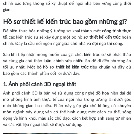
chính xác từng thông số kỹ thuật để ngôi nhà bền vững cùng thời
gian.
Hồ sơ thiết kế kiến trúc bao gồm những gì?
Để hiện thực hóa những ý tưởng sơ khai thành một
công trình thực
tế
, các kiến trúc sư sẽ xây dựng một bộ hồ sơ
thiết kế kiến trúc
hoàn
chỉnh. Đây là cầu nối ngôn ngữ giữa chủ nhà và đội ngũ thi công.
Sau khi tiếp nhận mong muốn của gia chủ, kiến trúc sư sẽ phác thảo
và cùng gia chủ thảo luận, chỉnh sửa nhiều lần để đi đến phương án
tối ưu nhất. Một bộ hồ sơ
thiết kế kiến trúc
tiêu chuẩn và đầy đủ
bao gồm các thành phần cốt lõi dưới đây.
1. Ảnh phối cảnh 3D ngoại thất
Ảnh phối cảnh 3D là bản vẽ sử dụng công nghệ đồ họa hiện đại để
mô phỏng hình ảnh thực tế của ngôi nhà trong tương lai dưới góc
nhìn không gian ba chiều. Phần này giúp gia chủ không có chuyên
môn ngành xây dựng vẫn có thể hình dung một cách cụ thể, sống
động về hình khối, màu sắc chủ đạo, cách kết hợp ánh sáng tự nhiên
và các vật liệu ngoại thất sẽ được sử dụng.