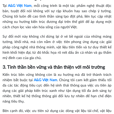
Tại
A&G Việt Nam
, mỗi công trình là một tác phẩm nghệ thuật độc
bản, tuyệt đối nói không với sự rập khuôn hay sao chép ý tưởng.
Chúng tôi luôn đề cao tinh thần sáng tạo đột phá, liên tục cập nhật
những xu hướng kiến trúc đương đại trên thế giới để áp dụng một
cách chọn lọc vào văn hóa sống của người Việt.
Sự đổi mới này không chỉ dừng lại ở vẻ bề ngoài của những mảng
tường, khối nhà, mà còn nằm ở việc tiên phong ứng dụng các giải
pháp công nghệ nhà thông minh, vật liệu tiên tiến và tư duy thiết kế
hình khối hiện đại, từ đó khắc họa rõ nét dấu ấn cá nhân và gu thẩm
mỹ đỉnh cao của gia chủ.
3. Tinh thần bền vững và thân thiện với môi trường
Kiến trúc bền vững không còn là xu hướng mà đã trở thành trách
nhiệm bắt buộc tại
A&G Việt Nam
. Chúng tôi cam kết giảm thiểu tối
đa các tác động tiêu cực đến hệ sinh thái thông qua việc ưu tiên áp
dụng các giải pháp kiến trúc xanh như tận dụng tối đa ánh sáng tự
nhiên, thiết kế hệ thống thông gió đối lưu tự nhiên để hạn chế điện
năng tiêu thụ.
Bên cạnh đó, việc ưu tiên sử dụng các dòng vật liệu tái chế, vật liệu