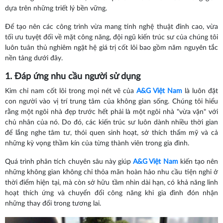
dựa trên những triết lý bền vững.
Để tạo nên các công trình vừa mang tính nghệ thuật đỉnh cao, vừa
tối ưu tuyệt đối về mặt công năng, đội ngũ kiến trúc sư của chúng tôi
luôn tuân thủ nghiêm ngặt hệ giá trị cốt lõi bao gồm năm nguyên tắc
nền tảng dưới đây.
1. Đáp ứng nhu cầu người sử dụng
Kim chỉ nam cốt lõi trong mọi nét vẽ của
A&G Việt Nam
là luôn đặt
con người vào vị trí trung tâm của không gian sống. Chúng tôi hiểu
rằng một ngôi nhà đẹp trước hết phải là một ngôi nhà "vừa vặn" với
chủ nhân của nó. Do đó, các kiến trúc sư luôn dành nhiều thời gian
để lắng nghe tâm tư, thói quen sinh hoạt, sở thích thẩm mỹ và cả
những kỳ vọng thầm kín của từng thành viên trong gia đình.
Quá trình phân tích chuyên sâu này giúp
A&G Việt Nam
kiến tạo nên
những không gian không chỉ thỏa mãn hoàn hảo nhu cầu tiện nghi ở
thời điểm hiện tại, mà còn sở hữu tầm nhìn dài hạn, có khả năng linh
hoạt thích ứng và chuyển đổi công năng khi gia đình đón nhận
những thay đổi trong tương lai.