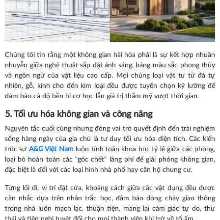
Chúng tôi tin rằng một không gian hài hòa phải là sự kết hợp nhuần
nhuyễn giữa nghệ thuật sắp đặt ánh sáng, bảng màu sắc phong thủy
và ngôn ngữ của vật liệu cao cấp. Mọi chủng loại vật tư từ đá tự
nhiên, gỗ, kính cho đến kim loại đều được tuyển chọn kỹ lưỡng để
đảm bảo cả độ bền bỉ cơ học lẫn giá trị thẩm mỹ vượt thời gian.
5. Tối ưu hóa không gian và công năng
Nguyên tắc cuối cùng nhưng đóng vai trò quyết định đến trải nghiệm
sống hàng ngày của gia chủ là tư duy tối ưu hóa diện tích. Các kiến
trúc sư
A&G Việt Nam
luôn tính toán khoa học tỷ lệ giữa các phòng,
loại bỏ hoàn toàn các "góc chết" lãng phí để giải phóng không gian,
đặc biệt là đối với các loại hình nhà phố hay căn hộ chung cư.
Từng lối đi, vị trí đặt cửa, khoảng cách giữa các vật dụng đều được
cân nhắc dựa trên nhân trắc học, đảm bảo dòng chảy giao thông
trong nhà luôn mạch lạc, thuận tiện, mang lại cảm giác tự do, thư
thái và tiện nghi tuyệt đối cho mọi thành viên khi trở về tổ ấm.