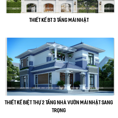
THIẾT KẾ BT 3 TẦNG MÁI NHẬT
THIẾT KẾ BIỆT THỰ 2 TẦNG NHÀ VƯỜN MÁI NHẬT SANG
TRỌNG