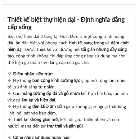
Thiết kế biệt thự hiện đại - Định nghĩa đẳng
cấp sống
Biệt thự hiện đại 3 tầng tại Hoài Đức là một công trình mang
dấu ấn đặc biệt với phong cách
tinh tế, sang trọng
và
đậm chất
hiện đại
. Được thiết kế với đường nét
tối giản nhưng đầy sáng
tạo
, công trình không chỉ đáp ứng công năng sử dụng mà còn
thể hiện gu thẩm mỹ đẳng cấp của gia chủ.
💡
Điểm nhấn kiến trúc:
🔹 Hệ thống
ban công kính cường lực
giúp mở rộng tầm nhìn,
tối ưu ánh sáng tự nhiên.
🔹 Các
mảng tường ốp đá và gỗ nhựa
kết hợp hài hòa, tạo nên
vẻ đẹp
ấm áp và hiện đại
.
🔹 Hệ thống
đèn LED âm trần
giúp không gian ngoại thất lung
linh, nổi bật vào ban đêm.
🔹 Thiết kế
không gian mở
, kết nối giữa thiên nhiên và con
người, mang đến sự
thư thái và gần gũi
.
🔹
Công năng sử dụng hoàn hảo