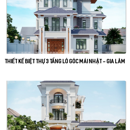
THIẾT KẾ BIỆT THỰ 3 TẦNG LÔ GÓC MÁI NHẬT - GIA LÂM