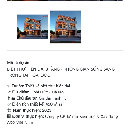
Mô tả dự án:
BIỆT THỰ HIỆN ĐẠI 3 TẦNG - KHÔNG GIAN SỐNG SANG
TRỌNG TẠI HOÀI ĐỨC
✨
Dự án:
Thiết kế biệt thự hiện đại
📍
Địa điểm:
Hoài Đức - Hà Nội
👨‍💼
Chủ đầu tư:
Gia đình anh Tú
📏
Diện tích thiết kế:
450m² sàn
🏗
Năm thực hiện:
2021
🏢
Đơn vị thực hiện:
Công ty CP Tư vấn Kiến trúc & Xây dựng
A&G Việt Nam