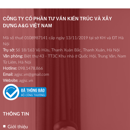
CÔNG TY CỔ PHẦN TƯ VẤN KIẾN TRÚC VÀ XÂY
DỰNG A&G VIỆT NAM
Mã số thuế 0108987141 cấp ngày 13/11/2019 tại sở KH và ĐT Hà
Nội
Trụ sở:
Số 18/163 Vũ Hữu, Thanh Xuân Bắc, Thanh Xuân, Hà Nội
Văn phòng:
Biệt thự 43 - TT3C Khu nhà ở Quốc Hội, Trung Văn, Nam
Từ Liêm, Hà Nội
Hotline:
098.1478.866
Email:
agjsc.vn@gmail.com
Website:
agjsc.vn
THÔNG TIN
Giới thiệu