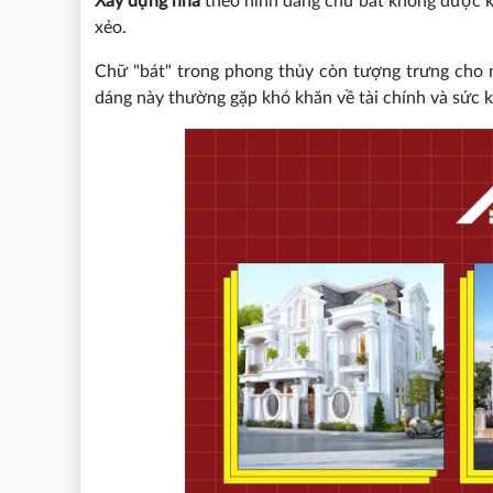
Xây dựng nhà
theo hình dáng chữ bát không được kh
xẻo.
Chữ "bát" trong phong thủy còn tượng trưng cho n
dáng này thường gặp khó khăn về tài chính và sức 