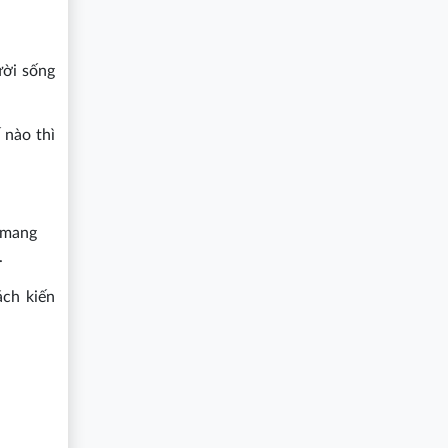
ười sống
 nào thì
o mang
.
ách kiến