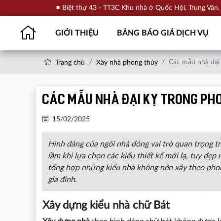
Biệt thự 43 - TT3C Khu nhà ở Quốc Hội, Trung Văn
GIỚI THIỆU
BẢNG BÁO GIÁ DỊCH VỤ
Các mẫu nhà đại 
Trang chủ
Xây nhà phong thủy
Các mẫu nhà đại kỵ trong pho
15/02/2025
Hình dáng của ngôi nhà đóng vai trò quan trọng tr
lầm khi lựa chọn các kiểu thiết kế mới lạ, tuy đẹp
tổng hợp những kiểu nhà không nên xây theo phon
gia đình.
Xây dựng kiểu nhà chữ Bát