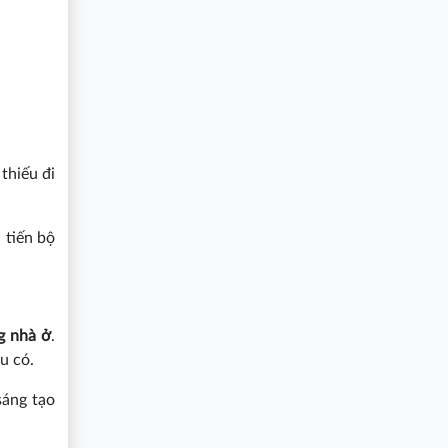
thiếu đi
 tiến bộ
g nhà ở
.
u có.
sáng tạo