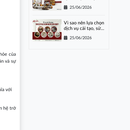
gói tại Hà Nội
25/06/2026
Vì sao nên lựa chọn
dịch vụ cải tạo, sửa
chữa nhà phố
25/06/2026
chuyên nghiệp?
khỏe của
ần và sự
ĩa với
n hệ trở