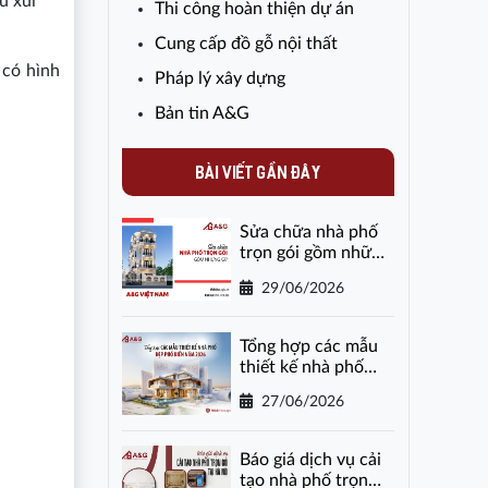
u xui
Thi công hoàn thiện dự án
Cung cấp đồ gỗ nội thất
 có hình
Pháp lý xây dựng
Bản tin A&G
BÀI VIẾT GẦN ĐÂY
Sửa chữa nhà phố
trọn gói gồm những
gì?
29/06/2026
Tổng hợp các mẫu
thiết kế nhà phố
đẹp phổ biến năm
27/06/2026
2026
Báo giá dịch vụ cải
tạo nhà phố trọn