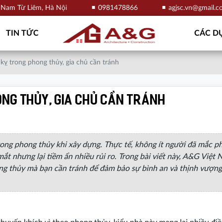
, Nam Từ Liêm, Hà Nội
0981478866
agjsc.vn@gmail.
TIN TỨC
CÁC DỰ
kỵ trong phong thủy, gia chủ cần tránh
ng thủy, gia chủ cần tránh
ong phong thủy khi xây dựng. Thực tế, không ít người đã mắc ph
 mắt nhưng lại tiềm ẩn nhiều rủi ro. Trong bài viết này, A&G Việt
g thủy mà bạn cần tránh để đảm bảo sự bình an và thịnh vượng