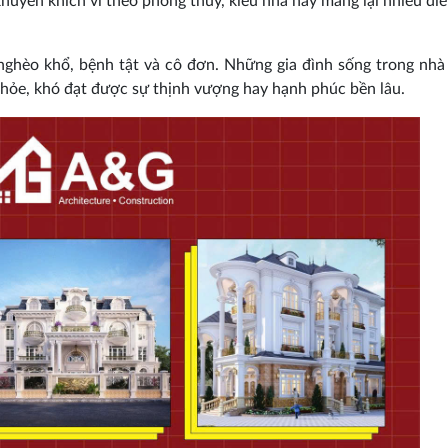
uyến khích vì theo phong thủy, kiểu nhà này mang lại nhiều điề
ghèo khổ, bệnh tật và cô đơn. Những gia đình sống trong nhà
khỏe, khó đạt được sự thịnh vượng hay hạnh phúc bền lâu.