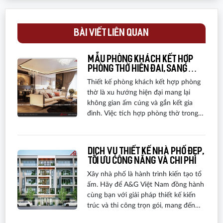
BÀI VIẾT LIÊN QUAN
Mẫu phòng khách kết hợp
phòng thờ hiện đại, sang
trọng và hợp phong thủy
Thiết kế phòng khách kết hợp phòng
thờ là xu hướng hiện đại mang lại
không gian ấm cúng và gắn kết gia
đình. Việc tích hợp phòng thờ trong
khu vực sinh hoạt chung không chỉ
tôn vinh giá trị truyền thống mà còn
giúp tiết kiệm diện tích và tạo sự liền
Dịch vụ thiết kế nhà phố đẹp,
mạch. Bố trí khu vực thờ cúng hợp lý
tối ưu công năng và chi phí
cũng ảnh hưởng đến tài lộc và may
Xây nhà phố là hành trình kiến tạo tổ
mắn. Cùng A&G Việt Nam khám phá
ấm. Hãy để A&G Việt Nam đồng hành
các mẫu phòng khách kết hợp phòng
cùng bạn với giải pháp thiết kế kiến
thờ đẹp và những lưu ý quan trọng
trúc và thi công trọn gói, mang đến
trong thiết kế.
không gian sống đẳng cấp, tối ưu công