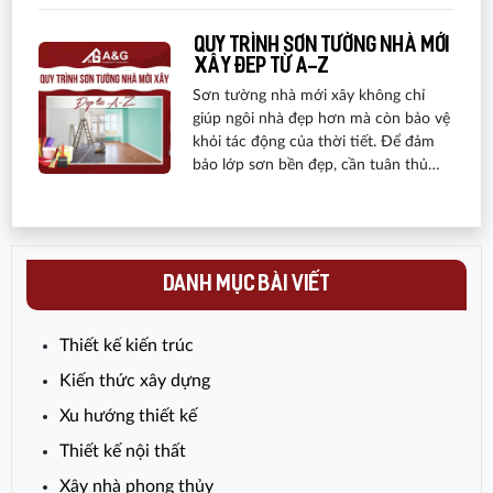
năng và chi phí.
Quy trình sơn tường nhà mới
xây đẹp từ A-Z
Sơn tường nhà mới xây không chỉ
giúp ngôi nhà đẹp hơn mà còn bảo vệ
khỏi tác động của thời tiết. Để đảm
bảo lớp sơn bền đẹp, cần tuân thủ
đúng quy trình. Hôm nay, A&G Việt
Nam sẽ chia sẻ 5 bước đơn giản giúp
bạn hoàn thiện ngôi nhà mơ ước!
DANH MỤC BÀI VIẾT
Thiết kế kiến trúc
Kiến thức xây dựng
Xu hướng thiết kế
Thiết kế nội thất
Xây nhà phong thủy