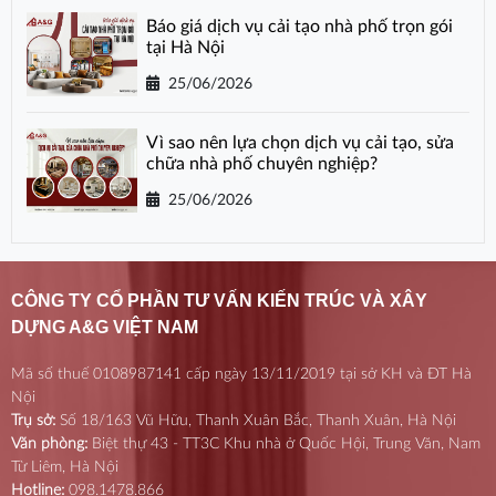
Báo giá dịch vụ cải tạo nhà phố trọn gói
tại Hà Nội
25/06/2026
Vì sao nên lựa chọn dịch vụ cải tạo, sửa
chữa nhà phố chuyên nghiệp?
25/06/2026
CÔNG TY CỔ PHẦN TƯ VẤN KIẾN TRÚC VÀ XÂY
DỰNG A&G VIỆT NAM
Mã số thuế 0108987141 cấp ngày 13/11/2019 tại sở KH và ĐT Hà
Nội
Trụ sở:
Số 18/163 Vũ Hữu, Thanh Xuân Bắc, Thanh Xuân, Hà Nội
Văn phòng:
Biệt thự 43 - TT3C Khu nhà ở Quốc Hội, Trung Văn, Nam
Từ Liêm, Hà Nội
Hotline:
098.1478.866