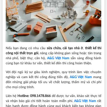
Nếu bạn đang có nhu cầu
sửa chữa, cải tạo nhà ở
,
thiết kế thi
công nội thất trọn gói
, nâng cấp không gian sống hoặc tân trang
nhà phố, biệt thự, căn hộ,
A&G Việt Nam
sẵn sàng đồng hành
cùng bạn từ khâu tư vấn, thiết kế đến thi công hoàn thiện.
Với đội ngũ kỹ sư giàu kinh nghiệm, quy trình làm việc chuyên
nghiệp và cam kết thi công đúng tiến độ,
A&G Việt Nam
mang
đến những giải pháp tối ưu về chất lượng, thẩm mỹ và chi phí
cho mọi công trình.
Liên hệ
Hotline: 098.1478.866
để được tư vấn, khảo sát thực tế
và nhận báo giá chi tiết hoàn toàn miễn phí.
A&G Việt Nam
rất
hân hạnh được đồng hành cùng quý khách kiến tạo không gian