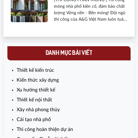
[THI CÔNG PHẦN MÓNG ] Thi công
móng nhà phố kiên cố, đảm bảo chất
lượng Vững nền - Bền móng! Đội ngũ
thi công của A&G Việt Nam luôn tuân
thủ các quy trình kỹ thuật nghiêm
ngặt, từ gia công cốt thép, lắp đặt cốp
pha đến đổ bê tông, đảm bảo độ
chính xác và an toàn tuyệt đối.
DANH MỤC BÀI VIẾT
Thiết kế kiến trúc
Kiến thức xây dựng
Xu hướng thiết kế
Thiết kế nội thất
Xây nhà phong thủy
Cải tạo nhà phố
Thi công hoàn thiện dự án