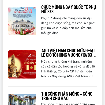
Chúc mừng Ngày Quốc tế Phụ
nữ 8/3
Phụ nữ không chỉ mang đến sự dịu
dàng cho cuộc sống, mà còn là người
giữ lửa và vun đắp nên mái ấm của
mỗi gia đình.
A&G VIỆT NAM CHÚC MỪNG ĐẠI
LỄ GIỖ TỔ HÙNG VƯƠNG (10/03
ÂM LỊCH)
Hòa chung không khí trang nghiêm
của cả dân tộc hướng về vùng đất Tổ
linh thiêng, Công ty CP Tư vấn Kiến
trúc và Xây dựng A&G Việt Nam xin
gửi tới Quý khách hàng, Quý đối tác
lời chúc sức khỏe, hạnh phúc và một
kỳ nghỉ lễ thật ý nghĩa.
Thi công phần móng - công
trình chú Hào