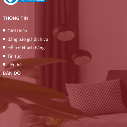
THÔNG TIN
Giới thiệu
Bảng báo giá dịch vụ
Hỗ trợ khách hàng
Tin tức
Liên hệ
BẢN ĐỒ