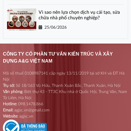
Vì sao nên lựa chọn dịch vụ cải tạo, sửa
chữa nhà phố chuyên nghiệp?
25/06/2026
CÔNG TY CỔ PHẦN TƯ VẤN KIẾN TRÚC VÀ XÂY
DỰNG A&G VIỆT NAM
Mã số thuế 0108987141 cấp ngày 13/11/2019 tại sở KH và ĐT Hà
Nội
Trụ sở:
Số 18/163 Vũ Hữu, Thanh Xuân Bắc, Thanh Xuân, Hà Nội
Văn phòng:
Biệt thự 43 - TT3C Khu nhà ở Quốc Hội, Trung Văn, Nam
Từ Liêm, Hà Nội
Hotline:
098.1478.866
Email:
agjsc.vn@gmail.com
Website:
agjsc.vn