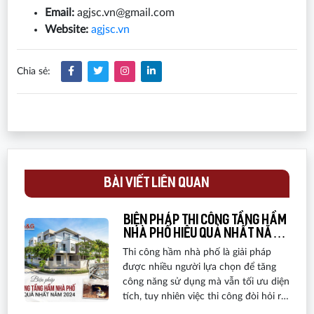
Email:
agjsc.vn@gmail.com
Website:
agjsc.vn
Chia sẻ:
BÀI VIẾT LIÊN QUAN
Biện pháp thi công tầng hầm
nhà phố hiệu quả nhất năm
2024
Thi công hầm nhà phố là giải pháp
được nhiều người lựa chọn để tăng
công năng sử dụng mà vẫn tối ưu diện
tích, tuy nhiên việc thi công đòi hỏi rất
nhiều kỹ thuật. Sau đây, A&G Việt