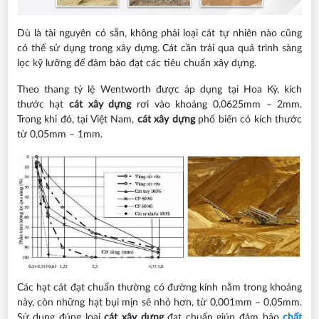
Dù là tài nguyên có sẵn, không phải loại cát tự nhiên nào cũng
có thể sử dụng trong xây dựng. Cát cần trải qua quá trình sàng
lọc kỹ lưỡng để đảm bảo đạt các tiêu chuẩn xây dựng.
Theo thang tỷ lệ Wentworth được áp dụng tại Hoa Kỳ, kích
thước hạt
cát xây dựng
rơi vào khoảng 0,0625mm – 2mm.
Trong khi đó, tại Việt Nam,
cát xây dựng
phổ biến có kích thước
từ 0,05mm – 1mm.
Các hạt cát đạt chuẩn thường có đường kính nằm trong khoảng
này, còn những hạt bụi mịn sẽ nhỏ hơn, từ 0,001mm – 0,05mm.
Sử dụng đúng loại
cát xây dựng
đạt chuẩn giúp đảm bảo
chất