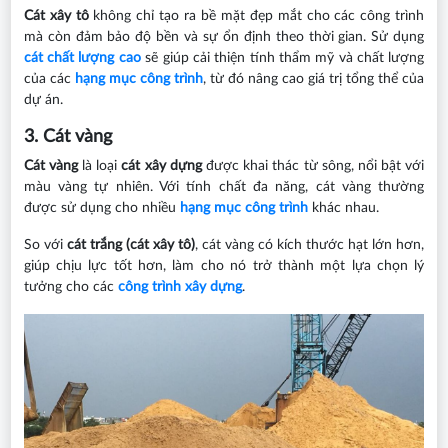
Cát xây tô
không chỉ tạo ra bề mặt đẹp mắt cho các công trình
mà còn đảm bảo độ bền và sự ổn định theo thời gian. Sử dụng
cát chất lượng cao
sẽ giúp cải thiện tính thẩm mỹ và chất lượng
của các
hạng mục công trình
, từ đó nâng cao giá trị tổng thể của
dự án.
3. Cát vàng
Cát vàng
là loại
cát xây dựng
được khai thác từ sông, nổi bật với
màu vàng tự nhiên. Với tính chất đa năng, cát vàng thường
được sử dụng cho nhiều
hạng mục công trình
khác nhau.
So với
cát trắng (cát xây tô)
, cát vàng có kích thước hạt lớn hơn,
giúp chịu lực tốt hơn, làm cho nó trở thành một lựa chọn lý
tưởng cho các
công trình xây dựng
.