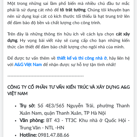
Một trong những sai lầm phổ biến mà nhiều chủ đầu tư mắc
phải là sử dụng cát nhỏ để
tô trát tường
. Chúng tôi khuyên bạn
nên sử dụng loại cát có kích thước tối thiểu là hạt trung trở lên
để đảm bảo độ bền và chất lượng cho công trình.
Trên đây là những thông tin hữu ích về cách lựa chọn
cát xây
dựng
. Hy vọng bài viết này sẽ cung cấp cho bạn những kiến
thức cần thiết để đảm bảo chất lượng cho ngôi nhà của mình.
Để được tư vấn thêm về
thiết kế và thi công nhà ở
, hãy liên hệ
với
A&G Việt Nam
để nhận được sự hỗ trợ tận tình nhất!
--------------------------------------------------
CÔNG TY CỔ PHẦN TƯ VẤN KIẾN TRÚC VÀ XÂY DỰNG A&G
VIỆT NAM
Trụ sở:
Số 4E3/565 Nguyễn Trãi, phường Thanh
Xuân Nam, quận Thanh Xuân, TP Hà Nội
Văn phòng:
BT 43 - TT3C Khu nhà ở Quốc Hội -
Trung Văn - NTL -HN
Hotline:
0981.47.88.66