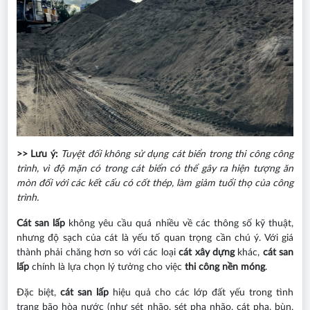
>> Lưu ý:
Tuyệt đối không sử dụng cát biển trong thi công công
trình, vì độ mặn có trong cát biển có thể gây ra hiện tượng ăn
mòn đối với các kết cấu có cốt thép, làm giảm tuổi thọ của công
trình.
Cát san lấp
không yêu cầu quá nhiều về các thông số kỹ thuật,
nhưng độ sạch của cát là yếu tố quan trọng cần chú ý. Với giá
thành phải chăng hơn so với các loại
cát xây dựng
khác,
cát san
lấp
chính là lựa chọn lý tưởng cho việc
thi công nền móng
.
Đặc biệt,
cát san lấp
hiệu quả cho các lớp đất yếu trong tình
trạng bão hòa nước (như sét nhão, sét pha nhão, cát pha, bùn,