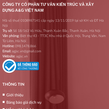
CÔNG TY CỔ PHẦN TƯ VẤN KIẾN TRÚC VÀ XÂY
DỰNG A&G VIỆT NAM
Mã số thuế 0108987141 cấp ngày 13/11/2019 tại sở KH và ĐT Hà
Nội
Trụ sở:
Số 18/163 Vũ Hữu, Thanh Xuân Bắc, Thanh Xuân, Hà Nội
Văn phòng:
Biệt thự 43 - TT3C Khu nhà ở Quốc Hội, Trung Văn, Nam
Từ Liêm, Hà Nội
Hotline:
098.1478.866
Email:
agjsc.vn@gmail.com
Website:
agjsc.vn
THÔNG TIN
Giới thiệu
Bảng báo giá dịch vụ