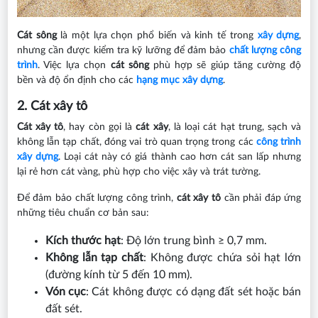
Cát sông
là một lựa chọn phổ biến và kinh tế trong
xây dựng
,
nhưng cần được kiểm tra kỹ lưỡng để đảm bảo
chất lượng công
trình
. Việc lựa chọn
cát sông
phù hợp sẽ giúp tăng cường độ
bền và độ ổn định cho các
hạng mục xây dựng
.
2. Cát xây tô
Cát xây tô
, hay còn gọi là
cát xây
, là loại cát hạt trung, sạch và
không lẫn tạp chất, đóng vai trò quan trọng trong các
công trình
xây dựng
. Loại cát này có giá thành cao hơn cát san lấp nhưng
lại rẻ hơn cát vàng, phù hợp cho việc xây và trát tường.
Để đảm bảo chất lượng công trình,
cát xây tô
cần phải đáp ứng
những tiêu chuẩn cơ bản sau:
Kích thước hạt
: Độ lớn trung bình ≥ 0,7 mm.
Không lẫn tạp chất
: Không được chứa sỏi hạt lớn
(đường kính từ 5 đến 10 mm).
Vón cục
: Cát không được có dạng đất sét hoặc bán
đất sét.