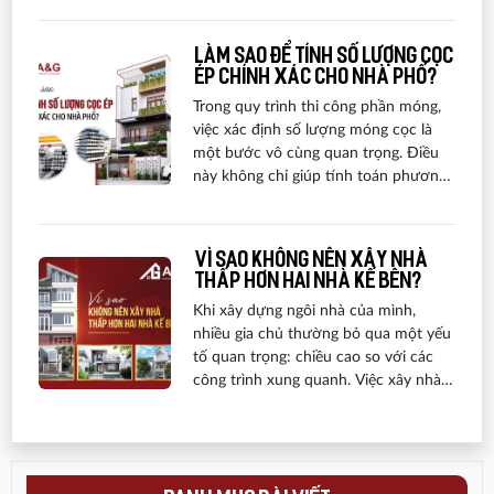
Nam sẽ điểm qua một các biện pháp
thi công tầng hầm nhà phố được áp
Làm sao để tính số lượng cọc
dụng phổ biến nhất hiện nay.
ép chính xác cho nhà phố?
Trong quy trình thi công phần móng,
việc xác định số lượng móng cọc là
một bước vô cùng quan trọng. Điều
này không chỉ giúp tính toán phương
án kỹ thuật một cách chính xác, mà
còn giúp gia chủ lên kế hoạch và dự
toán kinh phí xây dựng nhà một cách
Vì sao không nên xây nhà
hiệu quả. Dưới đây là cách tính số
thấp hơn hai nhà kế bên?
lượng cọc ép chuẩn xác nhất cho nhà
Khi xây dựng ngôi nhà của mình,
phố mà bạn không nên bỏ qua.
nhiều gia chủ thường bỏ qua một yếu
tố quan trọng: chiều cao so với các
công trình xung quanh. Việc xây nhà
thấp hơn hai nhà bên cạnh có thể gây
ảnh hưởng đến nhiều khía cạnh, từ
thẩm mỹ, tiện ích đến giá trị bất động
sản. Dưới đây là những lý do bạn nên