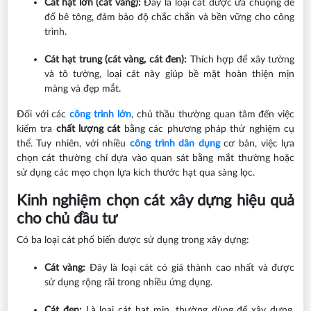
Cát hạt lớn (cát vàng):
Đây là loại cát được ưa chuộng để
đổ bê tông, đảm bảo độ chắc chắn và bền vững cho công
trình.
Cát hạt trung (cát vàng, cát đen):
Thích hợp để xây tường
và tô tường, loại cát này giúp bề mặt hoàn thiện mịn
màng và đẹp mắt.
Đối với các
công trình lớn
, chủ thầu thường quan tâm đến việc
kiểm tra
chất lượng cát
bằng các phương pháp thử nghiệm cụ
thể. Tuy nhiên, với nhiều
công trình dân dụng
cơ bản, việc lựa
chọn cát thường chỉ dựa vào quan sát bằng mắt thường hoặc
sử dụng các mẹo chọn lựa kích thước hạt qua sàng lọc.
Kinh nghiệm chọn cát xây dựng hiệu quả
cho chủ đầu tư
Có ba loại cát phổ biến được sử dụng trong xây dựng:
Cát vàng:
Đây là loại cát có giá thành cao nhất và được
sử dụng rộng rãi trong nhiều ứng dụng.
Cát đen:
Là loại cát hạt mịn, thường dùng để xây dựng,