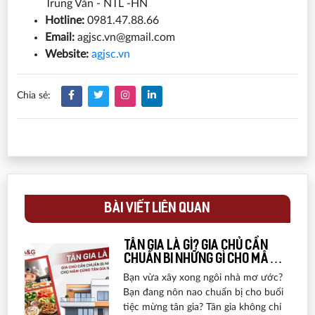
Trung Văn - NTL -HN
Hotline:
0981.47.88.66
Email:
agjsc.vn@gmail.com
Website:
agjsc.vn
Chia sẻ:
BÀI VIẾT LIÊN QUAN
Tân gia là gì? Gia chủ cần
chuẩn bị những gì cho mâm
cúng tân gia nhà mới?
Bạn vừa xây xong ngôi nhà mơ ước?
Bạn đang nôn nao chuẩn bị cho buổi
tiệc mừng tân gia? Tân gia không chỉ