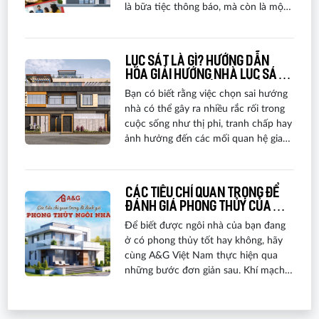
là bữa tiệc thông báo, mà còn là một
nghi thức thiêng liêng. Hãy cùng A&G
Việt Nam khám phá tất cả những điều
cần biết để tổ chức một buổi tân gia
Lục sát là gì? Hướng dẫn
trọn vẹn và ý nghĩa!
hóa giải hướng nhà lục sát
theo phong thủy chi tiết
Bạn có biết rằng việc chọn sai hướng
nhà có thể gây ra nhiều rắc rối trong
cuộc sống như thị phi, tranh chấp hay
ảnh hưởng đến các mối quan hệ gia
đình? Trong phong thủy, đây có thể là
dấu hiệu của việc phạm phải hướng
Lục Sát. Trong bài viết này, A&G Việt
Các tiêu chí quan trọng để
Nam sẽ giúp bạn hiểu rõ Lục Sát là gì
đánh giá phong thủy của
và cách hóa giải hướng Lục Sát hiệu
ngôi nhà
Để biết được ngôi nhà của bạn đang
quả. Hãy cùng tìm hiểu ngay sau đây.
ở có phong thủy tốt hay không, hãy
cùng A&G Việt Nam thực hiện qua
những bước đơn giản sau. Khí mạch
của mảnh đất rất quan trọng và liên
quan mật thiết tới họa – phúc của
người ở trên đó. Vậy làm thế nào để