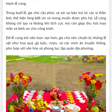
hành lễ cúng.
Trong buổi lễ, gia chủ cầu phúc và xin sự bảo trợ từ các vị thần
linh, thể hiện lòng biết ơn và mong muốn được phù hộ. Lễ cúng
không chỉ tạo ra không khí tích cực mà còn giúp thu hút may
mắn và bình an cho công trình.
Để lễ cúng trở nên trọn vẹn hơn, gia chủ nên chuẩn bị những lễ
vật như hoa quả, gà luộc, rượu, và các món ăn truyền thống,
phù hợp với văn hóa và phong tục tập quán địa phương.