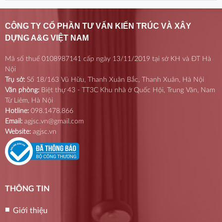
CÔNG TY CỔ PHẦN TƯ VẤN KIẾN TRÚC VÀ XÂY
DỰNG A&G VIỆT NAM
Mã số thuế 0108987141 cấp ngày 13/11/2019 tại sở KH và ĐT Hà
Nội
Trụ sở:
Số 18/163 Vũ Hữu, Thanh Xuân Bắc, Thanh Xuân, Hà Nội
Văn phòng:
Biệt thự 43 - TT3C Khu nhà ở Quốc Hội, Trung Văn, Nam
Từ Liêm, Hà Nội
Hotline:
098.1478.866
Email:
agjsc.vn@gmail.com
Website:
agjsc.vn
THÔNG TIN
Giới thiệu