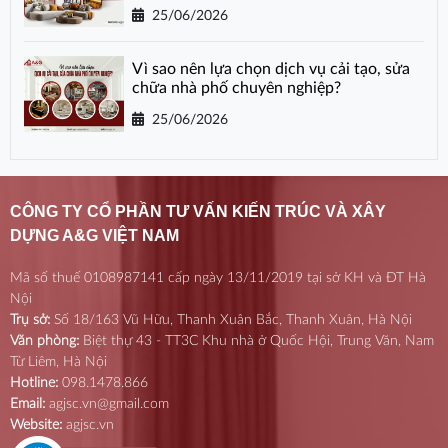
25/06/2026
Vì sao nên lựa chọn dịch vụ cải tạo, sửa
chữa nhà phố chuyên nghiệp?
25/06/2026
CÔNG TY CỔ PHẦN TƯ VẤN KIẾN TRÚC VÀ XÂY
DỰNG A&G VIỆT NAM
Mã số thuế 0108987141 cấp ngày 13/11/2019 tại sở KH và ĐT Hà
Nội
Trụ sở:
Số 18/163 Vũ Hữu, Thanh Xuân Bắc, Thanh Xuân, Hà Nội
Văn phòng:
Biệt thự 43 - TT3C Khu nhà ở Quốc Hội, Trung Văn, Nam
Từ Liêm, Hà Nội
Hotline:
098.1478.866
Email:
agjsc.vn@gmail.com
Website:
agjsc.vn