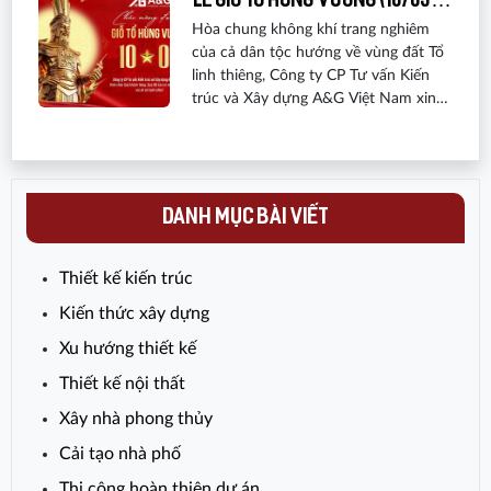
LỄ GIỖ TỔ HÙNG VƯƠNG (10/03
ÂM LỊCH)
Hòa chung không khí trang nghiêm
của cả dân tộc hướng về vùng đất Tổ
linh thiêng, Công ty CP Tư vấn Kiến
trúc và Xây dựng A&G Việt Nam xin
gửi tới Quý khách hàng, Quý đối tác
lời chúc sức khỏe, hạnh phúc và một
kỳ nghỉ lễ thật ý nghĩa.
DANH MỤC BÀI VIẾT
Thiết kế kiến trúc
Kiến thức xây dựng
Xu hướng thiết kế
Thiết kế nội thất
Xây nhà phong thủy
Cải tạo nhà phố
Thi công hoàn thiện dự án