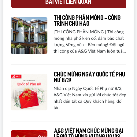
BÀI VIẾT LIÊN QUAN
Thi công phần móng - công
trình chú Hào
[THI CÔNG PHẦN MÓNG ] Thi công
móng nhà phố kiên cố, đảm bảo chất
lượng Vững nền - Bền móng! Đội ngũ
thi công của A&G Việt Nam luôn tuân
thủ các quy trình kỹ thuật nghiêm
ngặt, từ gia công cốt thép, lắp đặt cốp
pha đến đổ bê tông, đảm bảo độ
CHÚC MỪNG NGÀY QUỐC TẾ PHỤ
chính xác và an toàn tuyệt đối.
NỮ 8/3!
Nhân dịp Ngày Quốc tế Phụ nữ 8/3,
A&G Việt Nam xin gửi lời chúc tốt đẹp
nhất đến tất cả Quý khách hàng, đối
tác.
A&G VIỆT NAM CHÚC MỪNG ĐẠI