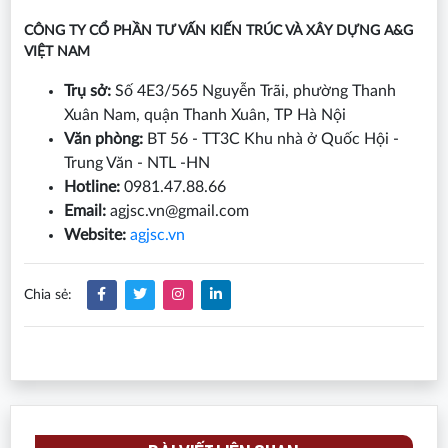
CÔNG TY CỔ PHẦN TƯ VẤN KIẾN TRÚC VÀ XÂY DỰNG A&G
VIỆT NAM
Trụ sở:
Số 4E3/565 Nguyễn Trãi, phường Thanh
Xuân Nam, quận Thanh Xuân, TP Hà Nội
Văn phòng:
BT 56 - TT3C Khu nhà ở Quốc Hội -
Trung Văn - NTL -HN
Hotline:
0981.47.88.66
Email:
agjsc.vn@gmail.com
Website:
agjsc.vn
Chia sẻ: