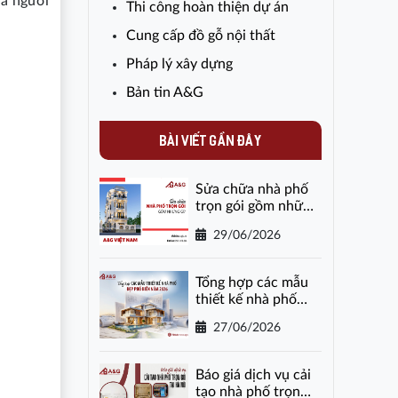
ủa người
Thi công hoàn thiện dự án
Cung cấp đồ gỗ nội thất
Pháp lý xây dựng
Bản tin A&G
BÀI VIẾT GẦN ĐÂY
Sửa chữa nhà phố
trọn gói gồm những
gì?
29/06/2026
Tổng hợp các mẫu
thiết kế nhà phố
đẹp phổ biến năm
27/06/2026
2026
Báo giá dịch vụ cải
tạo nhà phố trọn