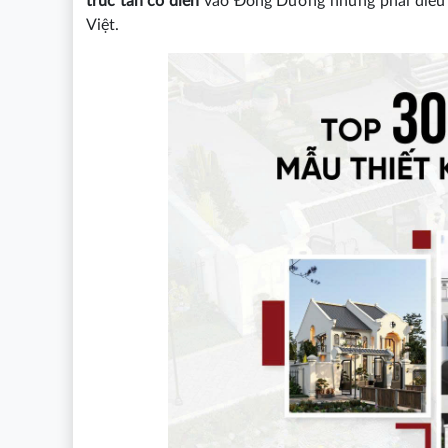
trúc tân cổ điển
vào Đông Dương nhưng phải điều ch
Việt.