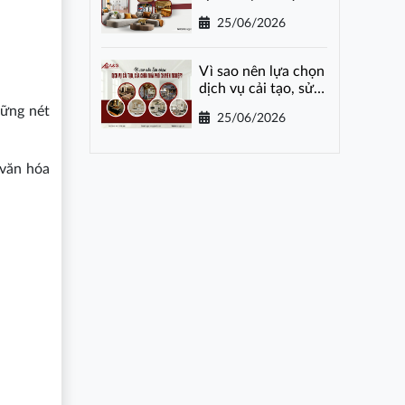
gói tại Hà Nội
25/06/2026
Vì sao nên lựa chọn
dịch vụ cải tạo, sửa
chữa nhà phố
hững nét
25/06/2026
chuyên nghiệp?
 văn hóa