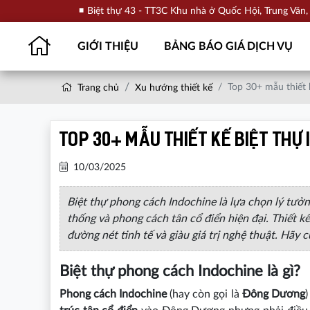
Biệt thự 43 - TT3C Khu nhà ở Quốc Hội, Trung Văn
GIỚI THIỆU
BẢNG BÁO GIÁ DỊCH VỤ
Top 30+ mẫu thiết 
Trang chủ
Xu hướng thiết kế
Top 30+ mẫu thiết kế biệt thự
10/03/2025
Biệt thự phong cách Indochine là lựa chọn lý tưởn
thống và phong cách tân cổ điển hiện đại. Thiết 
đường nét tinh tế và giàu giá trị nghệ thuật. Hãy
Biệt thự phong cách Indochine là gì?
Phong cách Indochine
(hay còn gọi là
Đông Dương