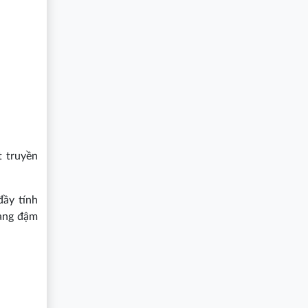
t truyền
đầy tính
ang đậm