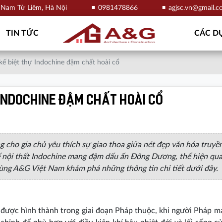
, Nam Từ Liêm, Hà Nội
0981478866
agjsc.vn@gmail.
TIN TỨC
CÁC DỰ
kế biệt thự Indochine đậm chất hoài cổ
 Indochine đậm chất hoài cổ
g cho gia chủ yêu thích sự giao thoa giữa nét đẹp văn hóa truyề
kế nội thất Indochine mang đậm dấu ấn Đông Dương, thể hiện qu
 cùng A&G Việt Nam khám phá những thông tin chi tiết dưới đây.
) được hình thành trong giai đoạn Pháp thuộc, khi người Pháp m