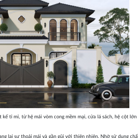
t kế tỉ mỉ, từ hệ mái vòm cong mềm mại, cửa lá sách, hệ cột lớn
g lại sự thoải mái và gần gũi với thiên nhiên. Nhờ sử dụng chất