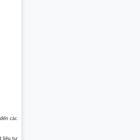
 đến các
 liệu tự