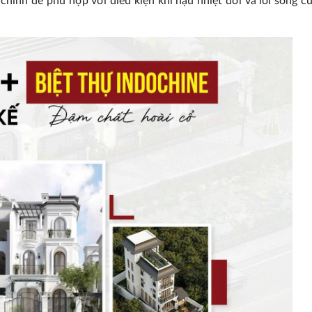
ỉnh để phù hợp với điều kiện khí hậu nhiệt đới và lối sống c