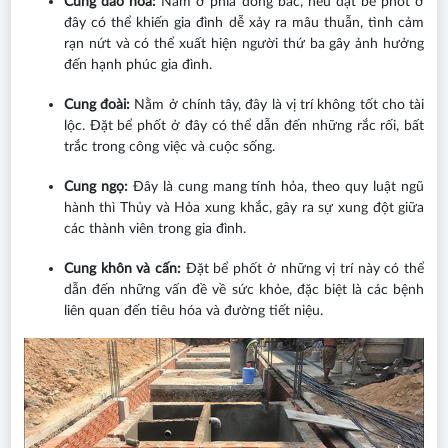
Cung đào hoa:
Nằm ở phía đông bắc, nếu đặt bể phốt ở
đây có thể khiến gia đình dễ xảy ra mâu thuẫn, tình cảm
rạn nứt và có thể xuất hiện người thứ ba gây ảnh hưởng
đến hạnh phúc gia đình.
Cung đoài:
Nằm ở chính tây, đây là vị trí không tốt cho tài
lộc. Đặt bể phốt ở đây có thể dẫn đến những rắc rối, bất
trắc trong công việc và cuộc sống.
Cung ngọ:
Đây là cung mang tính hỏa, theo quy luật ngũ
hành thì Thủy và Hỏa xung khắc, gây ra sự xung đột giữa
các thành viên trong gia đình.
Cung khôn và cấn:
Đặt bể phốt ở những vị trí này có thể
dẫn đến những vấn đề về sức khỏe, đặc biệt là các bệnh
liên quan đến tiêu hóa và đường tiết niệu.