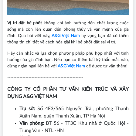
Vị trí đặt bể phốt
không chỉ ảnh hưởng đến chất lượng cuộc
sống mà còn liên quan đến phong thủy và vận mệnh của gia
đình. Qua bài viết này,
A&G Việt Nam
hy vọng bạn đã có thêm
thông tin chi tiết về cách hóa giải khi bể phốt đặt sai vị trí.
Hãy cân nhắc và lựa chọn phương pháp phù hợp nhất với tình
huống của gia đình bạn. Nếu bạn có thêm bất kỳ thắc mắc nào,
đừng ngần ngại liên hệ với
A&G Việt Nam
để được tư vấn thêm!
--------------------------------------------------
CÔNG TY CỔ PHẦN TƯ VẤN KIẾN TRÚC VÀ XÂY
DỰNG A&G VIỆT NAM
Trụ sở:
Số 4E3/565 Nguyễn Trãi, phường Thanh
Xuân Nam, quận Thanh Xuân, TP Hà Nội
Văn phòng:
BT 56 - TT3C Khu nhà ở Quốc Hội -
Trung Văn - NTL -HN