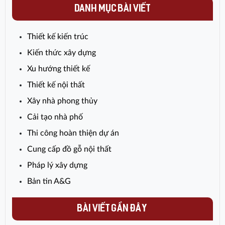
không chỉ đáp ứng tốt nhu cầu sử
DANH MỤC BÀI VIẾT
dụng mà còn góp phần làm nổi bật
mặt tiền, mang lại vẻ hiện đại và bền
Thiết kế kiến trúc
vững theo thời gian.
Kiến thức xây dựng
Xu hướng thiết kế
Thiết kế nội thất
Xây nhà phong thủy
Cải tạo nhà phố
Thi công hoàn thiện dự án
Cung cấp đồ gỗ nội thất
Pháp lý xây dựng
Bản tin A&G
BÀI VIẾT GẦN ĐÂY