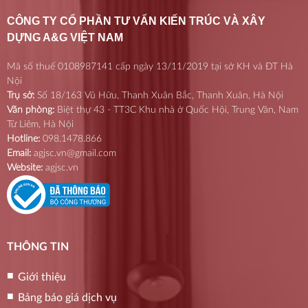
CÔNG TY CỔ PHẦN TƯ VẤN KIẾN TRÚC VÀ XÂY
DỰNG A&G VIỆT NAM
Mã số thuế 0108987141 cấp ngày 13/11/2019 tại sở KH và ĐT Hà
Nội
Trụ sở:
Số 18/163 Vũ Hữu, Thanh Xuân Bắc, Thanh Xuân, Hà Nội
Văn phòng:
Biệt thự 43 - TT3C Khu nhà ở Quốc Hội, Trung Văn, Nam
Từ Liêm, Hà Nội
Hotline:
098.1478.866
Email:
agjsc.vn@gmail.com
Website:
agjsc.vn
THÔNG TIN
Giới thiệu
Bảng báo giá dịch vụ