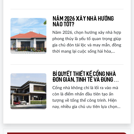
đẹp nhất để khởi công xây dựng? Hãy
cùng tìm hiểu ngay để có kế hoạch
xây dựng nhà đẹp và hợp phong thủy
Năm 2026 xây nhà hướng
trong năm 2025 nhé!
nào tốt?
Năm 2026, chọn hướng xây nhà hợp
phong thủy là yếu tố quan trọng giúp
gia chủ đón tài lộc và may mắn, đồng
thời mang lại cuộc sống hài hòa,
thuận lợi cho cả gia đình.
Bí quyết thiết kế cổng nhà
đơn giản, tinh tế và đúng
phong thủy
Cổng nhà không chỉ là lối ra vào mà
còn là điểm nhấn đầu tiên tạo ấn
tượng về tổng thể công trình. Hiện
nay, nhiều gia chủ ưu tiên lựa chọn
các mẫu cổng đơn giản nhưng tinh tế,
thay cho những thiết kế quá cầu kỳ.
Một chiếc cổng được thiết kế gọn
gàng, hài hòa với kiến trúc ngôi nhà