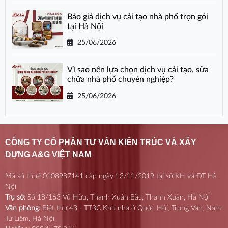
Báo giá dịch vụ cải tạo nhà phố trọn gói
tại Hà Nội
25/06/2026
Vì sao nên lựa chọn dịch vụ cải tạo, sửa
chữa nhà phố chuyên nghiệp?
25/06/2026
CÔNG TY CỔ PHẦN TƯ VẤN KIẾN TRÚC VÀ XÂY
DỰNG A&G VIỆT NAM
Mã số thuế 0108987141 cấp ngày 13/11/2019 tại sở KH và ĐT Hà
Nội
Trụ sở:
Số 18/163 Vũ Hữu, Thanh Xuân Bắc, Thanh Xuân, Hà Nội
Văn phòng:
Biệt thự 43 - TT3C Khu nhà ở Quốc Hội, Trung Văn, Nam
Từ Liêm, Hà Nội