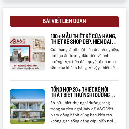
BÀI VIẾT LIÊN QUAN
100+ Mẫu thiết kế cửa hàng,
thiết kế shop đẹp, hiện đại
nhất
Cửa hàng là bộ mặt của doanh nghiệp,
nơi tạo ấn tượng đầu tiên và ảnh
hưởng trực tiếp đến quyết định mua
sắm của khách hàng. Vì vậy, thiết kế
cửa hàng đẹp và thu hút là vô cùng
quan trọng. Dưới đây là những mẫu
thiết kế cửa hàng hiện đại, đẹp mắt,
Tổng hợp 20+ thiết kế nội
phù hợp với đa dạng phong cách và
thất biệt thự nghỉ dưỡng
nhu cầu của khách hàng.
cao cấp năm 2025
Sở hữu biệt thự nghỉ dưỡng sang
trọng và tiện nghi, hãy để A&G Việt
Nam đồng hành cùng bạn kiến tạo
không gian sống đẳng cấp, biến nơi
đây thành thiên đường thư giãn hoàn