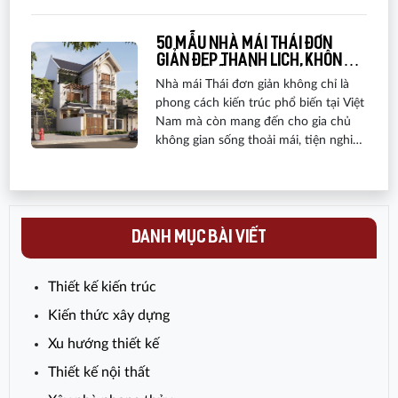
hảo.
50 Mẫu nhà mái thái đơn
giản đẹp thanh lịch, không
bao giờ lỗi mốt
Nhà mái Thái đơn giản không chỉ là
phong cách kiến trúc phổ biến tại Việt
Nam mà còn mang đến cho gia chủ
không gian sống thoải mái, tiện nghi
và mang tính thẩm mỹ cao. Nhờ
những đặc điểm nổi bật cùng khả
năng linh hoạt trong thiết kế, kiểu nhà
này ngày càng được nhiều gia đình lựa
chọn khi xây dựng tổ ấm, phù hợp với
DANH MỤC BÀI VIẾT
cả khu vực thành thị lẫn nông thôn.
Thiết kế kiến trúc
Kiến thức xây dựng
Xu hướng thiết kế
Thiết kế nội thất