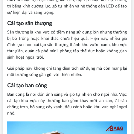
thay đổi vật liệu bậc thang, lan can, tay vịn hoặc kết hợp trang
trí bằng kính cường lực, gỗ tự nhiên và hệ thống đèn LED để tạo
sự hiện đại và sang trọng.
Cải tạo sân thượng
Sân thượng là khu vực có tiềm năng sử dụng lớn nhưng thường
bị bỏ trống hoặc khai thác chưa hiệu quả. Hiện nay, nhiều gia
đình lựa chọn cải tạo sân thượng thành khu vườn xanh, khu vực
thư giãn, quán cà phê mini, phòng tập thể dục hoặc không gian
sinh hoạt ngoài trời.
Giải pháp này không chỉ tăng diện tích sử dụng mà còn mang lại
môi trường sống gần gũi với thiên nhiên.
Cải tạo ban công
Ban công là nơi đón ánh sáng và gió tự nhiên cho ngôi nhà. Việc
cải tạo khu vực này thường bao gồm thay mới lan can, lát sàn
chống trơn, bổ sung cây xanh, tiểu cảnh hoặc khu vực nghỉ ngơi
nhỏ.