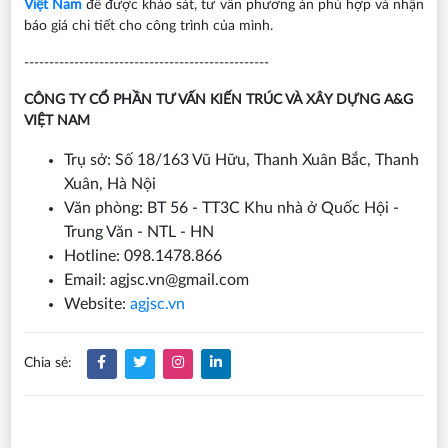
Việt Nam
để được khảo sát, tư vấn phương án phù hợp và nhận
báo giá chi tiết cho công trình của mình.
-------------------------------------------------
CÔNG TY CỔ PHẦN TƯ VẤN KIẾN TRÚC VÀ XÂY DỰNG A&G
VIỆT NAM
Trụ sở: Số 18/163 Vũ Hữu, Thanh Xuân Bắc, Thanh
Xuân, Hà Nội
Văn phòng: BT 56 - TT3C Khu nhà ở Quốc Hội -
Trung Văn - NTL - HN
Hotline: 098.1478.866
Email: agjsc.vn@gmail.com
Website:
agjsc.vn
Chia sẻ: