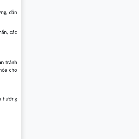
ợng, dẫn
mắn, các
ần tránh
 hòa cho
gủ hướng