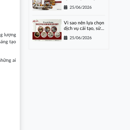
gói tại Hà Nội
25/06/2026
Vì sao nên lựa chọn
dịch vụ cải tạo, sửa
chữa nhà phố
ng lượng
25/06/2026
chuyên nghiệp?
sáng tạo
những ai