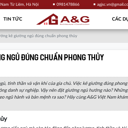
, Nam Từ Liêm, Hà Nội
0981478866
agjsc.vn@gmail.
TIN TỨC
CÁC DỰ
ướng kê giường ngủ đúng chuẩn phong thủy
ng ngủ đúng chuẩn phong thủy
ủ, tinh thần và vận khí của gia chủ. Việc kê giường đúng phong
ợ công danh sự nghiệp. Vậy nên đặt giường ngủ hướng nào? Những
heo ngũ hành và bản mệnh ra sao? Hãy cùng A&G Việt Nam khám
hủy