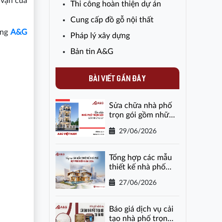
 vận của
Thi công hoàn thiện dự án
Cung cấp đồ gỗ nội thất
ùng
A&G
Pháp lý xây dựng
Bản tin A&G
BÀI VIẾT GẦN ĐÂY
Sửa chữa nhà phố
trọn gói gồm những
gì?
29/06/2026
Tổng hợp các mẫu
thiết kế nhà phố
đẹp phổ biến năm
27/06/2026
2026
Báo giá dịch vụ cải
tạo nhà phố trọn