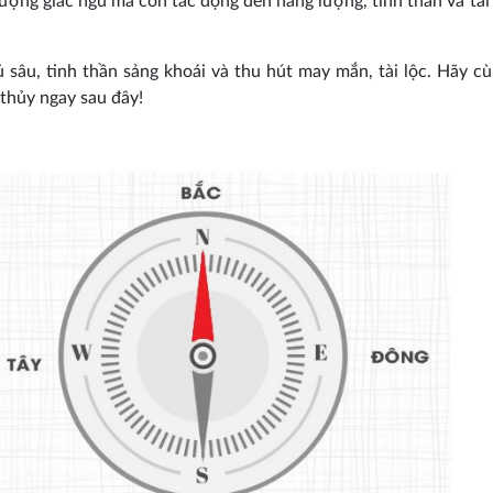
ượng giấc ngủ mà còn tác động đến năng lượng, tinh thần và tài
 sâu, tinh thần sảng khoái và thu hút may mắn, tài lộc. Hãy c
thủy ngay sau đây!