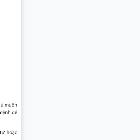
chủ muốn
 mệnh để
 tư hoặc