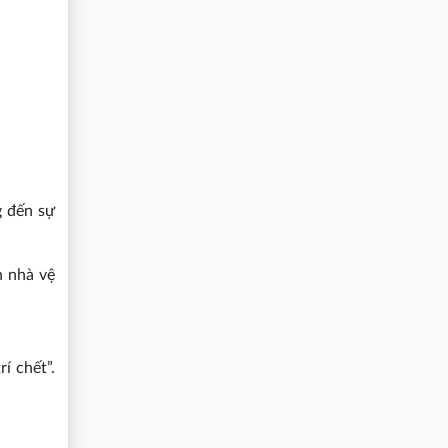
g đến sự
n nhà vệ
í chết”.