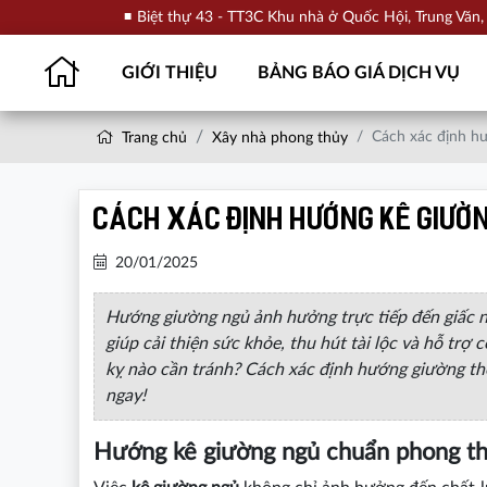
Biệt thự 43 - TT3C Khu nhà ở Quốc Hội, Trung Văn
GIỚI THIỆU
BẢNG BÁO GIÁ DỊCH VỤ
Cách xác định h
Trang chủ
Xây nhà phong thủy
Cách xác định hướng kê giườ
20/01/2025
Hướng giường ngủ ảnh hưởng trực tiếp đến giấc ng
giúp cải thiện sức khỏe, thu hút tài lộc và hỗ tr
kỵ nào cần tránh? Cách xác định hướng giường t
ngay!
Hướng kê giường ngủ chuẩn phong t