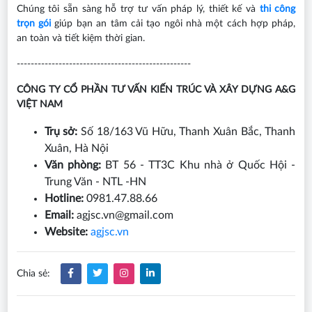
Chúng tôi sẵn sàng hỗ trợ tư vấn pháp lý, thiết kế và
thi công
trọn gói
giúp bạn an tâm cải tạo ngôi nhà một cách hợp pháp,
an toàn và tiết kiệm thời gian.
--------------------------------------------------
CÔNG TY CỔ PHẦN TƯ VẤN KIẾN TRÚC VÀ XÂY DỰNG A&G
VIỆT NAM
Trụ sở:
Số 18/163 Vũ Hữu, Thanh Xuân Bắc, Thanh
Xuân, Hà Nội
Văn phòng:
BT 56 - TT3C Khu nhà ở Quốc Hội -
Trung Văn - NTL -HN
Hotline:
0981.47.88.66
Email:
agjsc.vn@gmail.com
Website:
agjsc.vn
Chia sẻ: