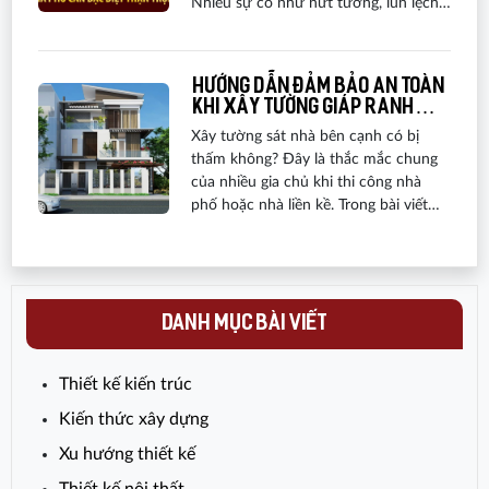
Nhiều sự cố như nứt tường, lún lệch
hay thấm nước thường bắt nguồn từ
thi công móng không đúng kỹ thuật.
Với đặc thù nhà phố xây chen, diện
Hướng dẫn đảm bảo an toàn
tích hẹp và nền đất phức tạp, việc thi
khi xây tường giáp ranh
công cần được tính toán kỹ ngay từ
giữa hai nhà
Xây tường sát nhà bên cạnh có bị
khảo sát, thiết kế đến triển khai. Bài
thấm không? Đây là thắc mắc chung
viết tổng hợp 10 lưu ý quan trọng
của nhiều gia chủ khi thi công nhà
giúp hạn chế rủi ro và tối ưu chi phí.
phố hoặc nhà liền kề. Trong bài viết
hôm nay, A&G Việt Nam sẽ chia sẻ
những biện pháp thi công chuẩn kỹ
thuật và cách chống thấm hiệu quả,
giúp bạn yên tâm sở hữu công trình
bền vững và khô ráo. Hãy cùng tìm
DANH MỤC BÀI VIẾT
hiểu chi tiết ngay sau đây.
Thiết kế kiến trúc
Kiến thức xây dựng
Xu hướng thiết kế