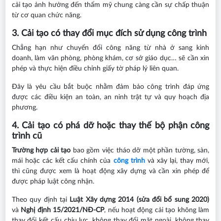
cải tạo ảnh hưởng đến thẩm mỹ chung càng cần sự chấp thuận
từ cơ quan chức năng.
3. Cải tạo có thay đổi mục đích sử dụng công trình
Chẳng hạn như chuyển đổi công năng từ nhà ở sang kinh
doanh, làm văn phòng, phòng khám, cơ sở giáo dục… sẽ cần xin
phép và thực hiện điều chỉnh giấy tờ pháp lý liên quan.
Đây là yêu cầu bắt buộc nhằm đảm bảo công trình đáp ứng
được các điều kiện an toàn, an ninh trật tự và quy hoạch địa
phương.
4. Cải tạo có phá dỡ hoặc thay thế bộ phận công
trình cũ
Trường hợp cải tạo
bao gồm việc tháo dỡ một phần tường, sàn,
mái hoặc các kết cấu chính của
công trình
và xây lại, thay mới,
thì cũng được xem là hoạt động xây dựng và cần xin phép để
được pháp luật công nhận.
Theo quy định tại
Luật Xây dựng 2014 (sửa đổi bổ sung 2020)
và
Nghị định 15/2021/NĐ-CP
, nếu hoạt động cải tạo không làm
thay đổi kết cấu chịu lực, không thay đổi mặt ngoài, không thay