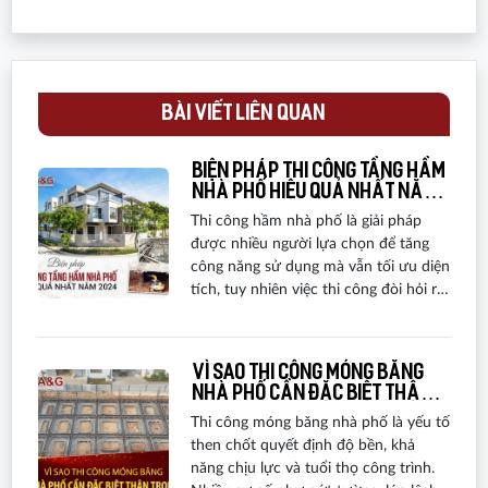
BÀI VIẾT LIÊN QUAN
Biện pháp thi công tầng hầm
nhà phố hiệu quả nhất năm
2024
Thi công hầm nhà phố là giải pháp
được nhiều người lựa chọn để tăng
công năng sử dụng mà vẫn tối ưu diện
tích, tuy nhiên việc thi công đòi hỏi rất
nhiều kỹ thuật. Sau đây, A&G Việt
Nam sẽ điểm qua một các biện pháp
thi công tầng hầm nhà phố được áp
Vì sao thi công móng băng
dụng phổ biến nhất hiện nay.
nhà phố cần đặc biệt thận
trọng
Thi công móng băng nhà phố là yếu tố
then chốt quyết định độ bền, khả
năng chịu lực và tuổi thọ công trình.