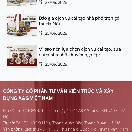
27/06/2026
Báo giá dịch vụ cải tạo nhà phố trọn gói
tại Hà Nội
25/06/2026
Vì sao nên lựa chọn dịch vụ cải tạo, sửa
chữa nhà phố chuyên nghiệp?
25/06/2026
CÔNG TY CỔ PHẦN TƯ VẤN KIẾN TRÚC VÀ XÂY
DỰNG A&G VIỆT NAM
Mã số thuế 0108987141 cấp ngày 13/11/2019 tại sở KH và ĐT Hà
Nội
Trụ sở:
Số 18/163 Vũ Hữu, Thanh Xuân Bắc, Thanh Xuân, Hà Nội
Văn phòng:
Biệt thự 43 - TT3C Khu nhà ở Quốc Hội, Trung Văn, Nam