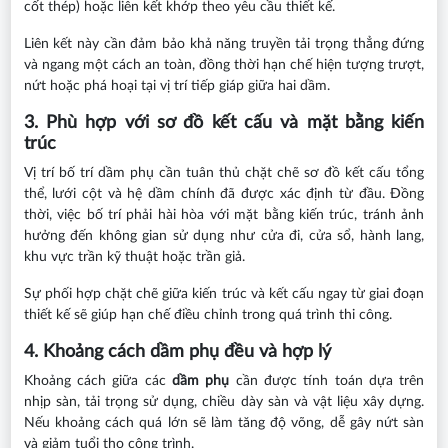
cốt thép) hoặc liên kết khớp theo yêu cầu thiết kế.
Liên kết này cần đảm bảo khả năng truyền tải trọng thẳng đứng
và ngang một cách an toàn, đồng thời hạn chế hiện tượng trượt,
nứt hoặc phá hoại tại vị trí tiếp giáp giữa hai dầm.
3. Phù hợp với sơ đồ kết cấu và mặt bằng kiến
trúc
Vị trí bố trí dầm phụ cần tuân thủ chặt chẽ sơ đồ kết cấu tổng
thể, lưới cột và hệ dầm chính đã được xác định từ đầu. Đồng
thời, việc bố trí phải hài hòa với mặt bằng kiến trúc, tránh ảnh
hưởng đến không gian sử dụng như cửa đi, cửa sổ, hành lang,
khu vực trần kỹ thuật hoặc trần giả.
Sự phối hợp chặt chẽ giữa kiến trúc và kết cấu ngay từ giai đoạn
thiết kế sẽ giúp hạn chế điều chỉnh trong quá trình thi công.
4. Khoảng cách dầm phụ đều và hợp lý
Khoảng cách giữa các
dầm phụ
cần được tính toán dựa trên
nhịp sàn, tải trọng sử dụng, chiều dày sàn và vật liệu xây dựng.
Nếu khoảng cách quá lớn sẽ làm tăng độ võng, dễ gây nứt sàn
và giảm tuổi thọ công trình.