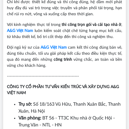
Chỉ khi được thiết kế đúng và thi công đúng, hệ dầm mới phát
huy đầy đủ vai trò trong việc truyền và phân phối tải trọng, hạn
chế rủi ro nứt, võng và xuống cấp theo thời gian.
Với kinh nghiệm thực tế trong
thi công trọn gói và cải tạo nhà ở
,
A&G Việt Nam
luôn kiểm soát chặt chẽ từng hạng mục kết cấu,
từ khâu thiết kế, bố trí cốt thép đến thi công và nghiệm thu.
Đội ngũ kỹ sư của
A&G Việt Nam
cam kết thi công đúng bản vẽ,
đúng tiêu chuẩn, tối ưu giải pháp kết cấu theo điều kiện thực tế,
qua đó mang đến những
công trình
vững chắc, an toàn và bền
vững cho khách hàng.
--------------------------------------------------
CÔNG TY CỔ PHẦN TƯ VẤN KIẾN TRÚC VÀ XÂY DỰNG A&G
VIỆT NAM
Trụ sở:
Số 18/163 Vũ Hữu, Thanh Xuân Bắc, Thanh
Xuân, Hà Nội
Văn phòng:
BT 56 - TT3C Khu nhà ở Quốc Hội -
Trung Văn - NTL - HN