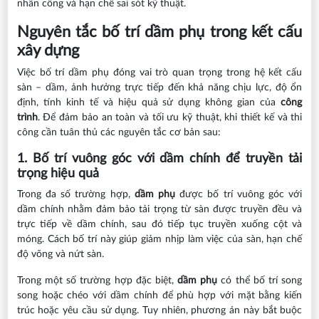
nhân công và hạn chế sai sót kỹ thuật.
Nguyên tắc bố trí dầm phụ trong kết cấu
xây dựng
Việc bố trí dầm phụ đóng vai trò quan trọng trong hệ kết cấu
sàn – dầm, ảnh hưởng trực tiếp đến khả năng chịu lực, độ ổn
định, tính kinh tế và hiệu quả sử dụng không gian của
công
trình
. Để đảm bảo an toàn và tối ưu kỹ thuật, khi thiết kế và thi
công cần tuân thủ các nguyên tắc cơ bản sau:
1. Bố trí vuông góc với dầm chính để truyền tải
trọng hiệu quả
Trong đa số trường hợp,
dầm phụ
được bố trí vuông góc với
dầm chính nhằm đảm bảo tải trọng từ sàn được truyền đều và
trực tiếp về dầm chính, sau đó tiếp tục truyền xuống cột và
móng. Cách bố trí này giúp giảm nhịp làm việc của sàn, hạn chế
độ võng và nứt sàn.
Trong một số trường hợp đặc biệt,
dầm phụ
có thể bố trí song
song hoặc chéo với dầm chính để phù hợp với mặt bằng kiến
trúc hoặc yêu cầu sử dụng. Tuy nhiên, phương án này bắt buộc