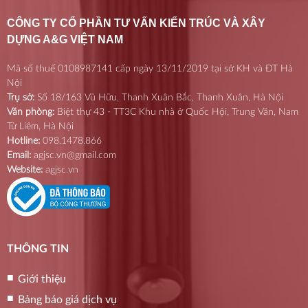
CÔNG TY CỔ PHẦN TƯ VẤN KIẾN TRÚC VÀ XÂY
DỰNG A&G VIỆT NAM
Mã số thuế 0108987141 cấp ngày 13/11/2019 tại sở KH và ĐT Hà
Nội
Trụ sở:
Số 18/163 Vũ Hữu, Thanh Xuân Bắc, Thanh Xuân, Hà Nội
Văn phòng:
Biệt thự 43 - TT3C Khu nhà ở Quốc Hội, Trung Văn, Nam
Từ Liêm, Hà Nội
Hotline:
098.1478.866
Email:
agjsc.vn@gmail.com
Website:
agjsc.vn
THÔNG TIN
Giới thiệu
Bảng báo giá dịch vụ