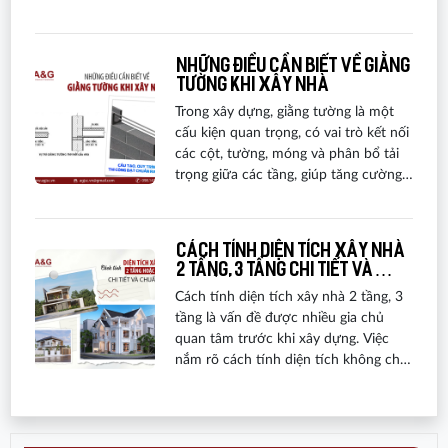
dưới đây là các lý do chính giải thích
tại sao dịch vụ thi công trọn gói đang
thu hút sự chú ý của nhiều chủ đầu
Những điều cần biết về giằng
tư và gia chủ.
tường khi xây nhà
Trong xây dựng, giằng tường là một
cấu kiện quan trọng, có vai trò kết nối
các cột, tường, móng và phân bổ tải
trọng giữa các tầng, giúp tăng cường
độ vững chắc cho công trình. Vậy
giằng tường cụ thể là gì? Cấu tạo, quy
trình thi công đạt chuẩn ra sao? Và
Cách tính diện tích xây nhà
cần lưu ý những gì khi thực hiện hạng
2 tầng, 3 tầng chi tiết và
mục này?
chuẩn xác
Cách tính diện tích xây nhà 2 tầng, 3
tầng là vấn đề được nhiều gia chủ
quan tâm trước khi xây dựng. Việc
nắm rõ cách tính diện tích không chỉ
giúp chuẩn bị hồ sơ, thủ tục xin giấy
phép xây dựng thuận lợi mà còn hỗ
trợ dự toán chi phí xây nhà trọn gói
chính xác, hạn chế phát sinh và tránh