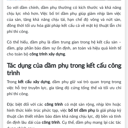
So với dầm chính, dầm phụ thường có kích thước và khả năng
chịu lực nhỏ hơn. Việc bố trí dầm phụ giúp giảm nhịp làm việc
của sàn, tăng khả năng chịu tải, hạn chế độ võng và nứt sàn,
đồng thời tối ưu hóa giải pháp kết cấu cả về mặt kỹ thuật lẫn chi
phí thi công.
Có thể hiểu, dầm phụ là dầm trung gian trong hệ kết cấu sàn –
dầm, góp phần bảo đảm sự ổn định, an toàn và hiệu quả kinh tế
cho toàn bộ
công trình xây dựng
.
Tác dụng của dầm phụ trong kết cấu công
trình
Trong
kết cấu xây dựng
, dầm phụ giữ vai trò quan trọng trong
việc hỗ trợ truyền lực, gia tăng độ cứng tổng thể và tối ưu chi
phí thi công.
Đặc biệt đối với các
công trình
có mặt sàn rộng, nhịp lớn hoặc
hình thức kiến trúc phức tạp, việc
bố trí dầm phụ
là giải pháp kỹ
thuật cần thiết nhằm bảo đảm khả năng chịu lực, độ bền và tính
ổn định lâu dài của
công trình
. Cụ thể, dầm phụ mang lại các tác