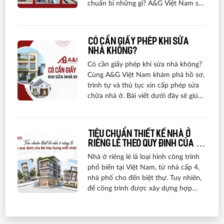
chuẩn bị những gì? A&G Việt Nam sẽ
giúp bạn giải đáp thắc mắc này trong
bài viết chi tiết dưới đây.
Có cần giấy phép khi sửa
nhà không?
Có cần giấy phép khi sửa nhà không?
Cùng A&G Việt Nam khám phá hồ sơ,
trình tự và thủ tục xin cấp phép sửa
chữa nhà ở. Bài viết dưới đây sẽ giúp
bạn trang bị đầy đủ kiến thức trước
khi bắt tay vào công việc sửa chữa.
Tiêu chuẩn thiết kế nhà ở
riêng lẻ theo quy định của Bộ
Xây Dựng mới nhất 2026
Nhà ở riêng lẻ là loại hình công trình
phổ biến tại Việt Nam, từ nhà cấp 4,
nhà phố cho đến biệt thự. Tuy nhiên,
để công trình được xây dựng hợp
pháp, đảm bảo an toàn và thuận lợi
trong quá trình xin phép, chủ đầu tư
cần nắm rõ các tiêu chuẩn thiết kế