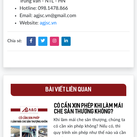
Trung Văn - NTL - HN
Hotline: 098.1478.866
Email: agjsc.vn@gmail.com
Website:
agjsc.vn
Chia sẻ:
BÀI VIẾT LIÊN QUAN
Có cần xin phép khi làm mái
che sân thượng không?
Khi làm mái che sân thượng, chúng ta
có cần xin phép không? Nếu có, thì
quy trình xin phép như thế nào và cần