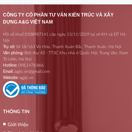
CÔNG TY CỔ PHẦN TƯ VẤN KIẾN TRÚC VÀ XÂY
DỰNG A&G VIỆT NAM
Mã số thuế 0108987141 cấp ngày 13/11/2019 tại sở KH và ĐT Hà
Nội
Trụ sở:
Số 18/163 Vũ Hữu, Thanh Xuân Bắc, Thanh Xuân, Hà Nội
Văn phòng:
Biệt thự 43 - TT3C Khu nhà ở Quốc Hội, Trung Văn, Nam
Từ Liêm, Hà Nội
Hotline:
098.1478.866
Email:
agjsc.vn@gmail.com
Website:
agjsc.vn
THÔNG TIN
Giới thiệu