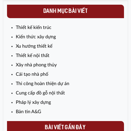
cũng như quy định xây dựng mới
nhất. Trong bài viết này, hãy cùng tìm
DANH MỤC BÀI VIẾT
hiểu những tiêu chuẩn thiết kế nhà ở
riêng lẻ theo quy định mới có hiệu lực
Thiết kế kiến trúc
từ ngày 01/07/2026.
Kiến thức xây dựng
Xu hướng thiết kế
Thiết kế nội thất
Xây nhà phong thủy
Cải tạo nhà phố
Thi công hoàn thiện dự án
Cung cấp đồ gỗ nội thất
Pháp lý xây dựng
Bản tin A&G
BÀI VIẾT GẦN ĐÂY