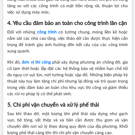
tăng so với các công trình có mặt tiền rộng rãi, thuận lợi cho
việc sử dụng máy móc.
4. Yêu cầu đảm bảo an toàn cho công trình lân cận
Đối với những
công trình
có tường chung, móng liền kề hoặc
nằm sát các nhà cao tầng, việc tháo dỡ cần được thực hiện cẩn
trọng để tránh gây ảnh hưởng đến kết cấu của các công trình
xung quanh.
Khi đó,
đơn vị thi công
phải xây dựng phương án chống đỡ, gia
cố tạm thời hoặc lắp đặt các hệ thống bảo vệ nhằm hạn chế tối
đa nguy cơ sụt lún, nứt tường hoặc sập đổ. Những biện pháp kỹ
thuật này tuy làm tăng chi phí nhưng lại đóng vai trò quan trọng
trong việc đảm bảo an toàn cho khu vực thi công và giảm thiểu
các rủi ro pháp lý có thể phát sinh.
5. Chi phí vận chuyển và xử lý phế thải
Sau khi tháo dỡ, một lượng lớn phế thải xây dựng như gạch
vụn, bê tông, sắt thép và xà bần cần được thu gom và vận
chuyển đến nơi xử lý theo đúng quy định của địa phương. Khối
lượng phế thải càng lớn thì chi phí vận chuyển càng cao.