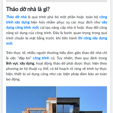
Tháo dỡ nhà là gì?
Tháo dỡ nhà
là quá trình phá bỏ một phần hoặc toàn bộ
công
trình xây dựng
hiện hữu nhằm phục vụ các mục đích như
xây
dựng công trình mới
, cải tạo nâng cấp nhà ở hoặc thay đổi công
năng sử dụng của công trình. Đây là bước quan trọng trong quá
trình chuẩn bị mặt bằng trước khi tiến hành
thi công xây dựng
mới
.
Trên thực tế, nhiều người thường hiểu đơn giản tháo dỡ nhà chỉ
là việc “đập bỏ”
công trình
cũ. Tuy nhiên, theo quy định trong
lĩnh vực xây dựng
, hoạt động tháo dỡ phải được thực hiện theo
phương án kỹ thuật cụ thể, có kế hoạch rõ ràng về trình tự thực
hiện, thiết bị sử dụng cũng như các biện pháp đảm bảo an toàn
lao động.