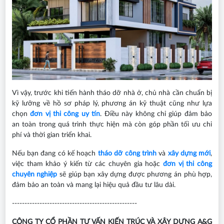
Vì vậy, trước khi tiến hành tháo dỡ nhà ở, chủ nhà cần chuẩn bị
kỹ lưỡng về hồ sơ pháp lý, phương án kỹ thuật cũng như lựa
chọn
đơn vị thi công uy tín
. Điều này không chỉ giúp đảm bảo
an toàn trong quá trình thực hiện mà còn góp phần tối ưu chi
phí và thời gian triển khai.
Nếu bạn đang có kế hoạch
tháo dỡ công trình
và
xây dựng mới
,
việc tham khảo ý kiến từ các chuyên gia hoặc
đơn vị thi công
chuyên nghiệp
sẽ giúp bạn xây dựng được phương án phù hợp,
đảm bảo an toàn và mang lại hiệu quả đầu tư lâu dài.
--------------------------------------------------
CÔNG TY CỔ PHẦN TƯ VẤN KIẾN TRÚC VÀ XÂY DỰNG A&G