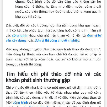
chung:
Quá trình tháo dỡ cần đảm bảo không gây hư
hỏng các hệ thống hạ tầng như điện, nước, cống thoát
nước, cáp viễn thông hay đường giao thông xung quanh
khu vực thi công.
Đặc biệt, đối với các trường hợp nhà nằm trong khu quy hoạch,
nhà có kết cấu phức tạp, nhà cao tầng hoặc công trình nằm sát
các
công trình
khác, chủ nhà nên tham vấn ý kiến từ
đơn vị tư
vấn xây dựng
hoặc
đơn vị thi công chuyên nghiệp
.
Việc này không chỉ giúp đảm bảo quy trình tháo dỡ được thực
hiện đúng kỹ thuật mà còn hạn chế tối đa các rủi ro pháp lý,
tranh chấp với hàng xóm hoặc các sự cố không mong muốn
trong quá trình thi công.
Tìm hiểu chi phí tháo dỡ nhà và các
khoản phát sinh thường gặp
Chi phí tháo dỡ nhà
không có một mức giá cố định mà thường
thay đổi tùy theo nhiều yếu tố khác nhau như quy mô công
trình, kết cấu xây dựng, vị trí địa lý và điều kiện thi công thực tế.
Mỗi
công trình
sẽ có đặc điểm riêng, vì vậy để xác định đơn giá