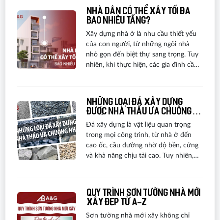
Nhà dân có thể xây tối đa
bao nhiêu tầng?
Xây dựng nhà ở là nhu cầu thiết yếu
của con người, từ những ngôi nhà
nhỏ gọn đến biệt thự sang trọng. Tuy
nhiên, khi thực hiện, các gia đình cần
tuân thủ quy định pháp luật và tiêu
chuẩn kiến trúc. Bài viết này sẽ khám
phá quy định về số tầng tối đa cho
Những loại đá xây dựng
nhà dân.
được nhà thầu ưa chuộng
nhất 2025
Đá xây dựng là vật liệu quan trọng
trong mọi công trình, từ nhà ở đến
cao ốc, cầu đường nhờ độ bền, cứng
và khả năng chịu tải cao. Tuy nhiên,
thị trường hiện nay có nhiều loại đá
với đặc tính riêng, phù hợp từng hạng
mục thi công. Để giúp bạn lựa chọn
Quy trình sơn tường nhà mới
loại đá tốt nhất, A&G Việt Nam sẽ
xây đẹp từ A-Z
cung cấp thông tin chi tiết về đặc
Sơn tường nhà mới xây không chỉ
điểm, báo giá và kinh nghiệm chọn đá