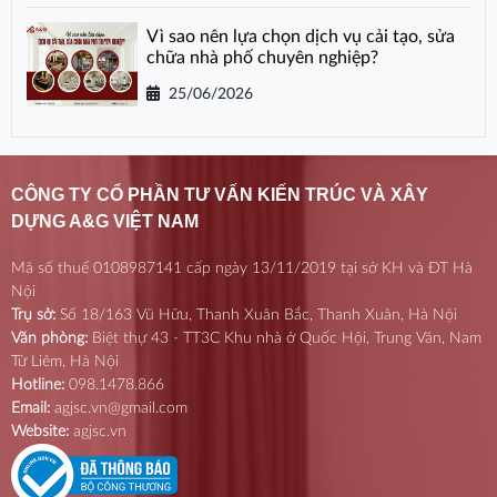
Vì sao nên lựa chọn dịch vụ cải tạo, sửa
chữa nhà phố chuyên nghiệp?
25/06/2026
CÔNG TY CỔ PHẦN TƯ VẤN KIẾN TRÚC VÀ XÂY
DỰNG A&G VIỆT NAM
Mã số thuế 0108987141 cấp ngày 13/11/2019 tại sở KH và ĐT Hà
Nội
Trụ sở:
Số 18/163 Vũ Hữu, Thanh Xuân Bắc, Thanh Xuân, Hà Nội
Văn phòng:
Biệt thự 43 - TT3C Khu nhà ở Quốc Hội, Trung Văn, Nam
Từ Liêm, Hà Nội
Hotline:
098.1478.866
Email:
agjsc.vn@gmail.com
Website:
agjsc.vn