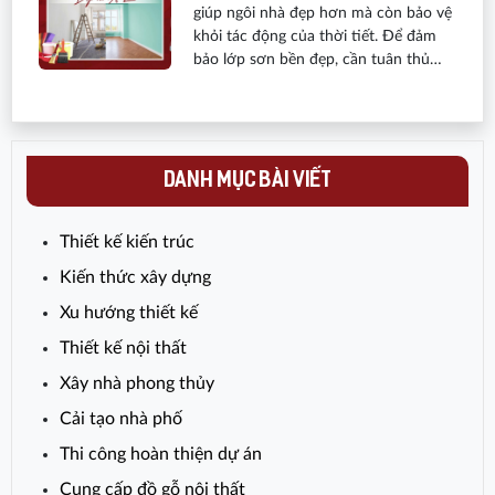
giúp ngôi nhà đẹp hơn mà còn bảo vệ
trong bài viết dưới đây.
khỏi tác động của thời tiết. Để đảm
bảo lớp sơn bền đẹp, cần tuân thủ
đúng quy trình. Hôm nay, A&G Việt
Nam sẽ chia sẻ 5 bước đơn giản giúp
bạn hoàn thiện ngôi nhà mơ ước!
DANH MỤC BÀI VIẾT
Thiết kế kiến trúc
Kiến thức xây dựng
Xu hướng thiết kế
Thiết kế nội thất
Xây nhà phong thủy
Cải tạo nhà phố
Thi công hoàn thiện dự án
Cung cấp đồ gỗ nội thất