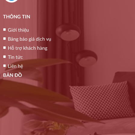
THÔNG TIN
Giới thiệu
Bảng báo giá dịch vụ
Hỗ trợ khách hàng
Tin tức
Liên hệ
BẢN ĐỒ