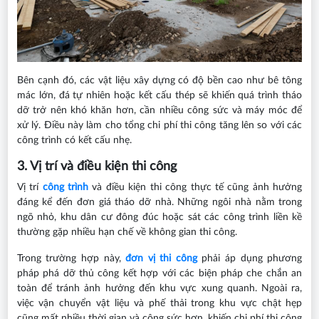
Bên cạnh đó, các vật liệu xây dựng có độ bền cao như bê tông
mác lớn, đá tự nhiên hoặc kết cấu thép sẽ khiến quá trình tháo
dỡ trở nên khó khăn hơn, cần nhiều công sức và máy móc để
xử lý. Điều này làm cho tổng chi phí thi công tăng lên so với các
công trình có kết cấu nhẹ.
3. Vị trí và điều kiện thi công
Vị trí
công trình
và điều kiện thi công thực tế cũng ảnh hưởng
đáng kể đến đơn giá tháo dỡ nhà. Những ngôi nhà nằm trong
ngõ nhỏ, khu dân cư đông đúc hoặc sát các công trình liền kề
thường gặp nhiều hạn chế về không gian thi công.
Trong trường hợp này,
đơn vị thi công
phải áp dụng phương
pháp phá dỡ thủ công kết hợp với các biện pháp che chắn an
toàn để tránh ảnh hưởng đến khu vực xung quanh. Ngoài ra,
việc vận chuyển vật liệu và phế thải trong khu vực chật hẹp
cũng mất nhiều thời gian và công sức hơn, khiến chi phí thi công