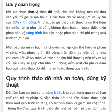
Lưu ý quan trọng
Khi lựa chọn
đơn vị tháo dỡ nhà
, chủ nhà không nên chỉ dựa
vào yếu tố giá rẻ mà bỏ qua các tiêu chí về năng lực và uy tín
của
đơn vị thi công
. Những báo giá thấp bất thường có thể tiềm
ẩn nhiều rủi ro như thi công không đảm bảo an toàn, thiếu biện
pháp bảo vệ
công trình
lân cận hoặc phát sinh chi phí trong quá
trình thực hiện.
Một báo giá minh bạch và chuyên nghiệp cần thể hiện rõ phạm
vi công việc, phương án thi công, tiến độ thực hiện cũng như
các cam kết về an toàn và trách nhiệm bồi thường nếu xảy ra sự
cố. Điều này sẽ giúp chủ nhà chủ động kiểm soát chi phí và đảm
bảo quá trình tháo dỡ diễn ra an toàn, đúng quy định.
Quy trình tháo dỡ nhà an toàn, đúng kỹ
thuật
Để đảm bảo an toàn cho
công trình
, khu vực xung quanh và hạn
chế các rủi ro pháp lý, việc tháo dỡ nhà cần được thực hiện
theo một quy trình rõ ràng, có sự tính toán và giám sát chặt chẽ.
Thông thường, quy trình tháo dỡ nhà bài bản sẽ bao gồm các