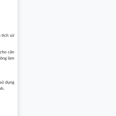
 tích sử
 cho căn
hông làm
 sử dụng
nh.