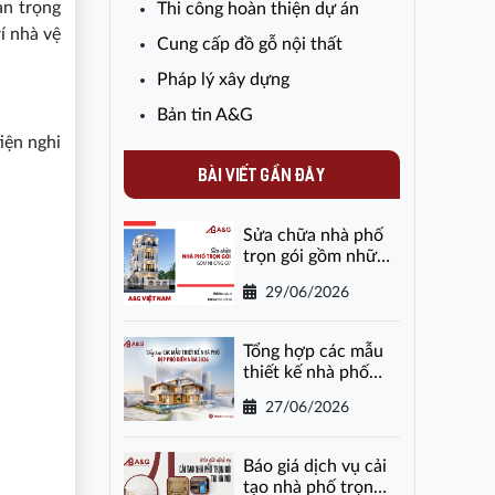
an trọng
Thi công hoàn thiện dự án
í nhà vệ
Cung cấp đồ gỗ nội thất
Pháp lý xây dựng
Bản tin A&G
iện nghi
BÀI VIẾT GẦN ĐÂY
Sửa chữa nhà phố
trọn gói gồm những
gì?
29/06/2026
Tổng hợp các mẫu
thiết kế nhà phố
đẹp phổ biến năm
27/06/2026
2026
Báo giá dịch vụ cải
tạo nhà phố trọn