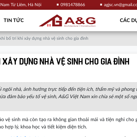
, Nam Từ Liêm, Hà Nội
0981478866
agjsc.vn@gmail.
TIN TỨC
CÁC DỰ
hi bố trí khi xây dựng nhà vệ sinh cho gia đình
i xây dựng nhà vệ sinh cho gia đình
i ngôi nhà, ảnh hưởng trực tiếp đến tiện ích, thẩm mỹ và phong 
 vừa đảm bảo yếu tố vệ sinh, A&G Việt Nam xin chia sẻ một số ng
 vệ sinh mà còn tạo ra không gian thoải mái và tiện nghi cho g
o hợp lý, khoa học và tiết kiệm diện tích.