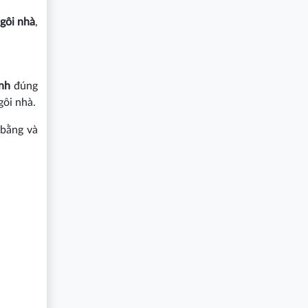
ngôi nhà
,
inh
đúng
gôi nhà.
 bằng và