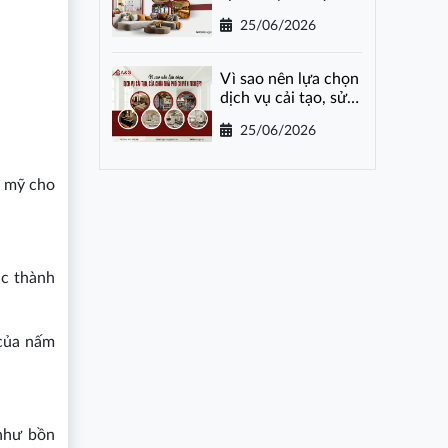
gói tại Hà Nội
25/06/2026
Vì sao nên lựa chọn
dịch vụ cải tạo, sửa
chữa nhà phố
25/06/2026
chuyên nghiệp?
m mỹ cho
ác thành
 của nấm
 như bồn