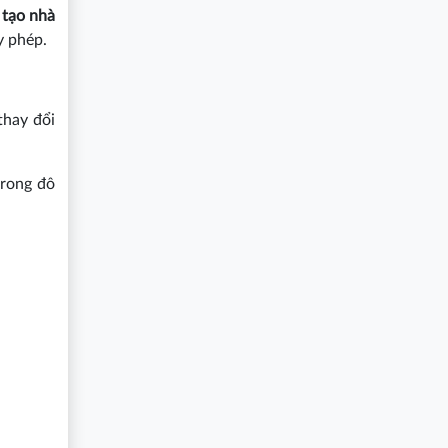
 tạo nhà
y phép.
thay đổi
trong đô