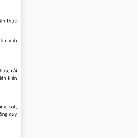
cần thực
nh chính
chữa,
cải
đến kiến
ng, cột,
rộng quy