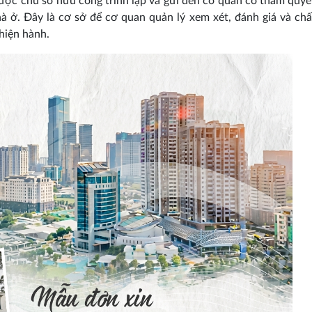
được chủ sở hữu công trình lập và gửi đến cơ quan có thẩm quyề
hà ở. Đây là cơ sở để cơ quan quản lý xem xét, đánh giá và ch
hiện hành.