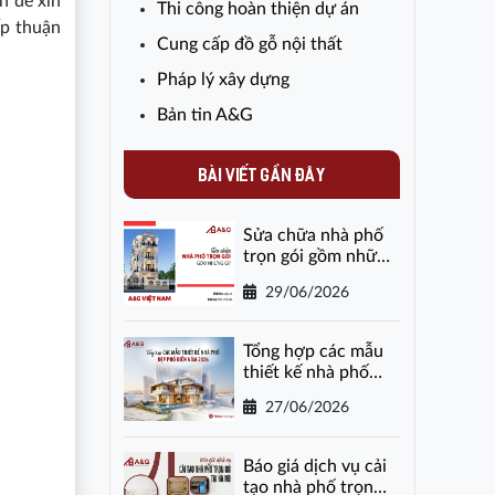
n để xin
Thi công hoàn thiện dự án
ấp thuận
Cung cấp đồ gỗ nội thất
Pháp lý xây dựng
Bản tin A&G
BÀI VIẾT GẦN ĐÂY
Sửa chữa nhà phố
trọn gói gồm những
gì?
29/06/2026
Tổng hợp các mẫu
thiết kế nhà phố
đẹp phổ biến năm
27/06/2026
2026
Báo giá dịch vụ cải
tạo nhà phố trọn