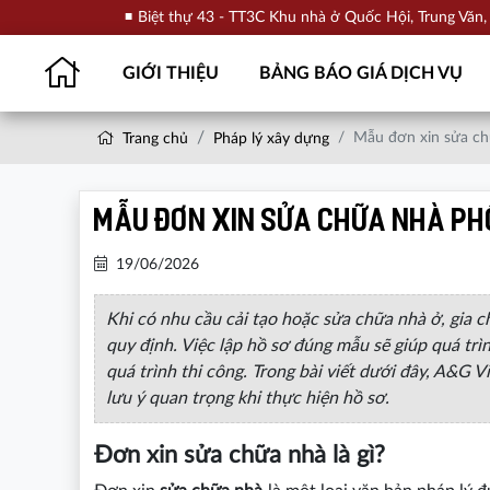
Biệt thự 43 - TT3C Khu nhà ở Quốc Hội, Trung Văn
GIỚI THIỆU
BẢNG BÁO GIÁ DỊCH VỤ
Mẫu đơn xin sửa c
Trang chủ
Pháp lý xây dựng
Mẫu đơn xin sửa chữa Nhà ph
19/06/2026
Khi có nhu cầu cải tạo hoặc sửa chữa nhà ở, gia c
quy định. Việc lập hồ sơ đúng mẫu sẽ giúp quá trì
quá trình thi công. Trong bài viết dưới đây, A&G
lưu ý quan trọng khi thực hiện hồ sơ.
Đơn xin sửa chữa nhà là gì?