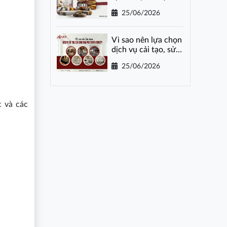
gói tại Hà Nội
25/06/2026
Vì sao nên lựa chọn
dịch vụ cải tạo, sửa
chữa nhà phố
25/06/2026
chuyên nghiệp?
c và các