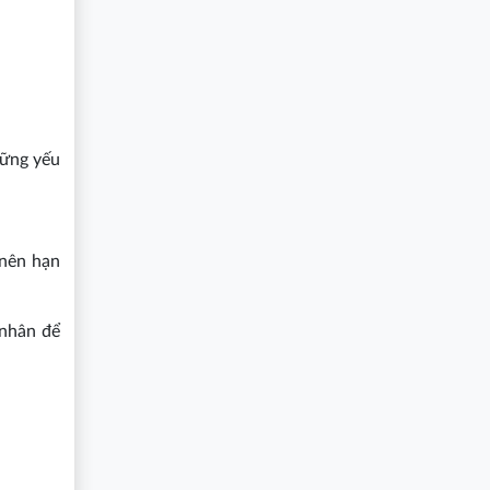
hững yếu
 nên hạn
 nhân để