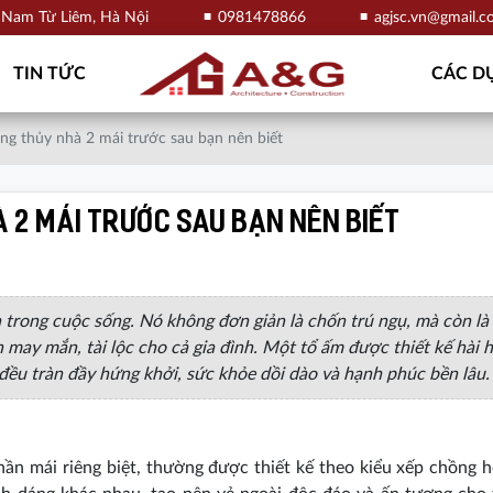
, Nam Từ Liêm, Hà Nội
0981478866
agjsc.vn@gmail.
TIN TỨC
CÁC DỰ
ong thủy nhà 2 mái trước sau bạn nên biết
à 2 mái trước sau bạn nên biết
h trong cuộc sống. Nó không đơn giản là chốn trú ngụ, mà còn là
n may mắn, tài lộc cho cả gia đình. Một tổ ấm được thiết kế hài 
 đều tràn đầy hứng khởi, sức khỏe dồi dào và hạnh phúc bền lâu.
hần mái riêng biệt, thường được thiết kế theo kiểu xếp chồng h