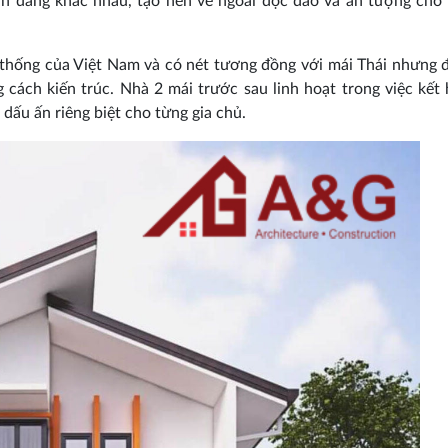
nh dáng khác nhau, tạo nên vẻ ngoài độc đáo và ấn tượng cho
 thống của Việt Nam và có nét tương đồng với mái Thái nhưng 
g cách kiến trúc. Nhà 2 mái trước sau linh hoạt trong việc kết
 dấu ấn riêng biệt cho từng gia chủ.