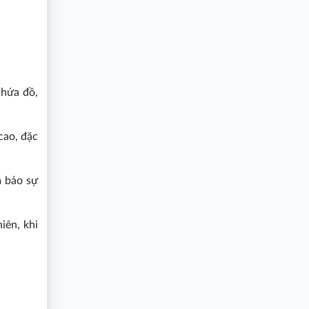
chứa đồ,
cao, đặc
m bảo sự
iên, khi