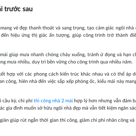
i trước sau
mang vẻ đẹp thanh thoát và sang trọng, tạo cảm giác ngôi nhà 
 đến hiệu ứng thị giác ấn tượng, giúp công trình trở thành đ
mái giúp mưa nhanh chóng chảy xuống, tránh ứ đọng và hạn 
vùng mưa nhiều, duy trì bền vững cho công trình qua nhiều năm.
ết hợp với các phong cách kiến trúc khác nhau và có thể áp 
 ban công, hiên nhà đến việc sắp xếp phòng ốc, kiểu mái này man
 cầu kỳ, chi phí
thi công nhà 2 mái
hợp lý hơn nhưng vẫn đảm b
các gia đình muốn sở hữu ngôi nhà đẹp mà vẫn tiết kiệm ngân sá
iản giúp rút ngắn thời gian thi công, giảm chi phí nhân công và