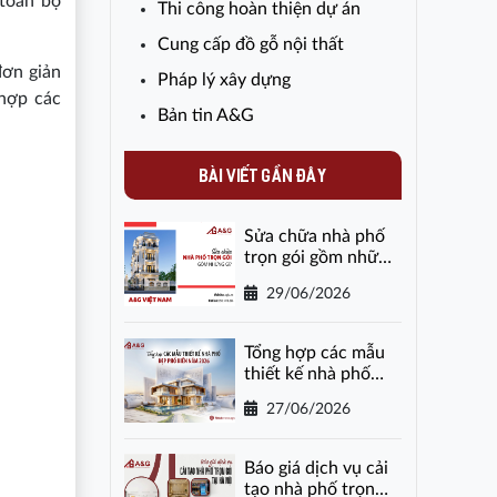
 toàn bộ
Thi công hoàn thiện dự án
Cung cấp đồ gỗ nội thất
đơn giản
Pháp lý xây dựng
 hợp các
Bản tin A&G
BÀI VIẾT GẦN ĐÂY
Sửa chữa nhà phố
trọn gói gồm những
gì?
29/06/2026
Tổng hợp các mẫu
thiết kế nhà phố
đẹp phổ biến năm
27/06/2026
2026
Báo giá dịch vụ cải
tạo nhà phố trọn