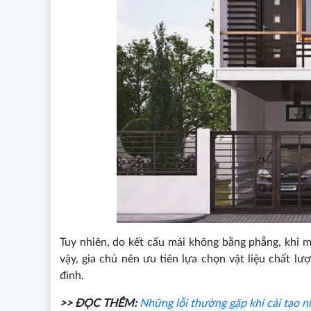
Tuy nhiên, do kết cấu mái không bằng phẳng, khi 
vậy, gia chủ nên ưu tiên lựa chọn vật liệu chất lư
đình.
>> ĐỌC THÊM:
Những lỗi thường gặp khi cải tạo n