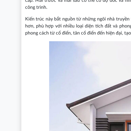
cấp. Mái trước và mái sau có thể có độ dốc và hì
công trình.
Kiến trúc này bắt nguồn từ những ngôi nhà truyền
hơn, phù hợp với nhiều loại diện tích đất và phon
phong cách từ cổ điển, tân cổ điển đến hiện đại, tạo