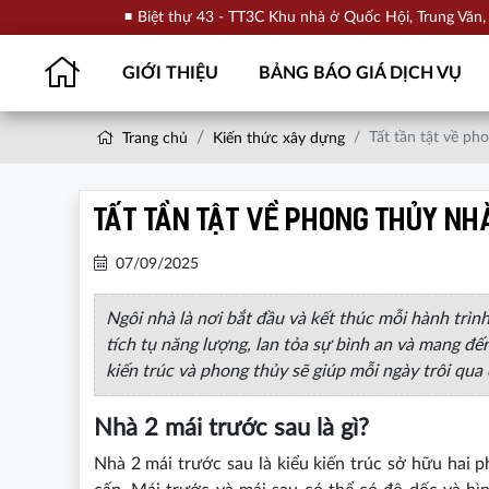
Biệt thự 43 - TT3C Khu nhà ở Quốc Hội, Trung Văn
GIỚI THIỆU
BẢNG BÁO GIÁ DỊCH VỤ
Tất tần tật về ph
Trang chủ
Kiến thức xây dựng
Tất tần tật về phong thủy nh
07/09/2025
Ngôi nhà là nơi bắt đầu và kết thúc mỗi hành trìn
tích tụ năng lượng, lan tỏa sự bình an và mang đế
kiến trúc và phong thủy sẽ giúp mỗi ngày trôi qua
Nhà 2 mái trước sau là gì?
Nhà 2 mái trước sau là kiểu kiến trúc sở hữu hai p