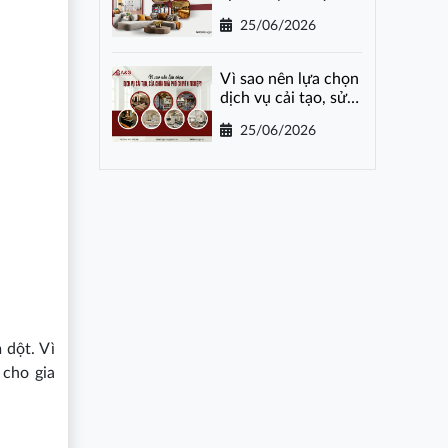
gói tại Hà Nội
25/06/2026
Vì sao nên lựa chọn
dịch vụ cải tạo, sửa
chữa nhà phố
25/06/2026
chuyên nghiệp?
 dột. Vì
 cho gia