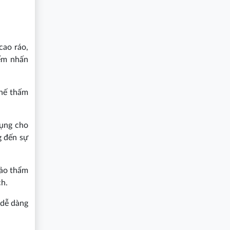
cao ráo,
iểm nhấn
chế thấm
dụng cho
g đến sự
ảo thẩm
ch.
 dễ dàng