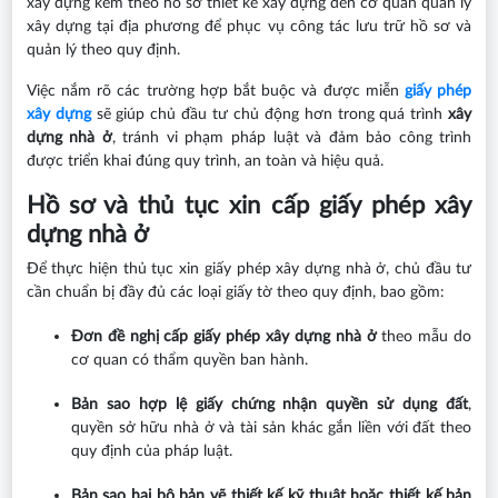
xây dựng kèm theo hồ sơ thiết kế xây dựng đến cơ quan quản lý
xây dựng tại địa phương để phục vụ công tác lưu trữ hồ sơ và
quản lý theo quy định.
Việc nắm rõ các trường hợp bắt buộc và được miễn
giấy phép
xây dựng
sẽ giúp chủ đầu tư chủ động hơn trong quá trình
xây
dựng nhà ở
, tránh vi phạm pháp luật và đảm bảo công trình
được triển khai đúng quy trình, an toàn và hiệu quả.
Hồ sơ và thủ tục xin cấp giấy phép xây
dựng nhà ở
Để thực hiện thủ tục xin giấy phép xây dựng nhà ở, chủ đầu tư
cần chuẩn bị đầy đủ các loại giấy tờ theo quy định, bao gồm:
Đơn đề nghị cấp giấy phép xây dựng nhà ở
theo mẫu do
cơ quan có thẩm quyền ban hành.
Bản sao hợp lệ giấy chứng nhận quyền sử dụng đất
,
quyền sở hữu nhà ở và tài sản khác gắn liền với đất theo
quy định của pháp luật.
Bản sao hai bộ bản vẽ thiết kế kỹ thuật hoặc thiết kế bản