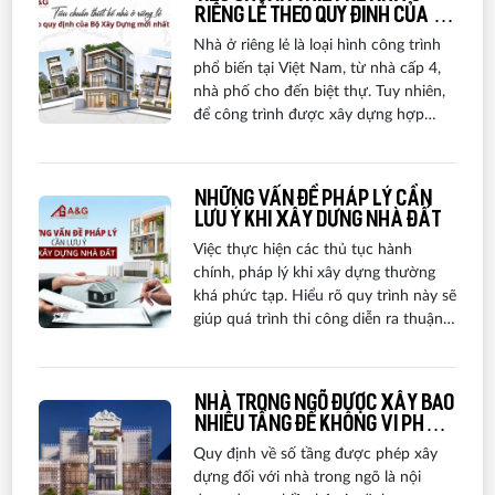
riêng lẻ theo quy định của Bộ
Xây Dựng mới nhất 2026
Nhà ở riêng lẻ là loại hình công trình
phổ biến tại Việt Nam, từ nhà cấp 4,
nhà phố cho đến biệt thự. Tuy nhiên,
để công trình được xây dựng hợp
pháp, đảm bảo an toàn và thuận lợi
trong quá trình xin phép, chủ đầu tư
cần nắm rõ các tiêu chuẩn thiết kế
Những vấn đề pháp lý cần
cũng như quy định xây dựng mới
lưu ý khi xây dựng nhà đất
nhất. Trong bài viết này, hãy cùng tìm
Việc thực hiện các thủ tục hành
hiểu những tiêu chuẩn thiết kế nhà ở
chính, pháp lý khi xây dựng thường
riêng lẻ theo quy định mới có hiệu lực
khá phức tạp. Hiểu rõ quy trình này sẽ
từ ngày 01/07/2026.
giúp quá trình thi công diễn ra thuận
lợi hơn. Vậy, cần chuẩn bị những giấy
tờ gì trước khi bắt tay vào xây dựng?
Hãy cùng A&G Việt Nam khám phá
Nhà trong ngõ được xây bao
chi tiết qua bài viết dưới đây để nắm
nhiêu tầng để không vi phạm
vững các thủ tục pháp lý cần thiết
quy định?
Quy định về số tầng được phép xây
trước khi xây nhà!
dựng đối với nhà trong ngõ là nội