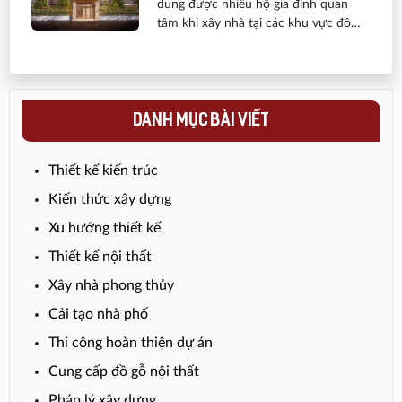
dung được nhiều hộ gia đình quan
tâm khi xây nhà tại các khu vực đô
thị. Bài viết này sẽ làm rõ quy định
hiện hành về số tầng xây dựng nhà
trong ngõ theo quy hoạch, đồng thời
nêu ra những lưu ý quan trọng trong
quá trình xây dựng nhằm bảo đảm
DANH MỤC BÀI VIẾT
tuân thủ pháp luật và phù hợp với
định hướng quy hoạch đô thị.Is this
Thiết kế kiến trúc
conversation helpful so far?
Kiến thức xây dựng
Xu hướng thiết kế
Thiết kế nội thất
Xây nhà phong thủy
Cải tạo nhà phố
Thi công hoàn thiện dự án
Cung cấp đồ gỗ nội thất
Pháp lý xây dựng