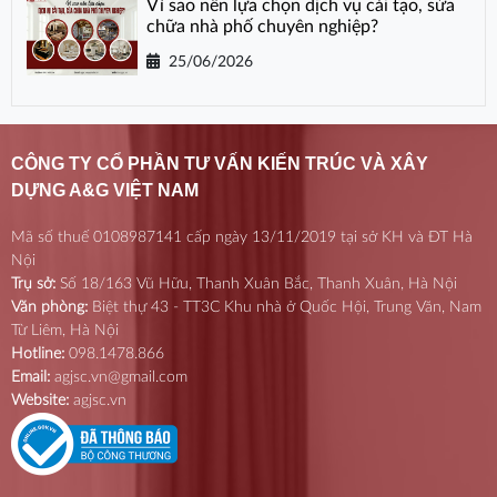
Vì sao nên lựa chọn dịch vụ cải tạo, sửa
chữa nhà phố chuyên nghiệp?
25/06/2026
CÔNG TY CỔ PHẦN TƯ VẤN KIẾN TRÚC VÀ XÂY
DỰNG A&G VIỆT NAM
Mã số thuế 0108987141 cấp ngày 13/11/2019 tại sở KH và ĐT Hà
Nội
Trụ sở:
Số 18/163 Vũ Hữu, Thanh Xuân Bắc, Thanh Xuân, Hà Nội
Văn phòng:
Biệt thự 43 - TT3C Khu nhà ở Quốc Hội, Trung Văn, Nam
Từ Liêm, Hà Nội
Hotline:
098.1478.866
Email:
agjsc.vn@gmail.com
Website:
agjsc.vn