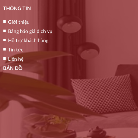
THÔNG TIN
Giới thiệu
Bảng báo giá dịch vụ
Hỗ trợ khách hàng
Tin tức
Liên hệ
BẢN ĐỒ